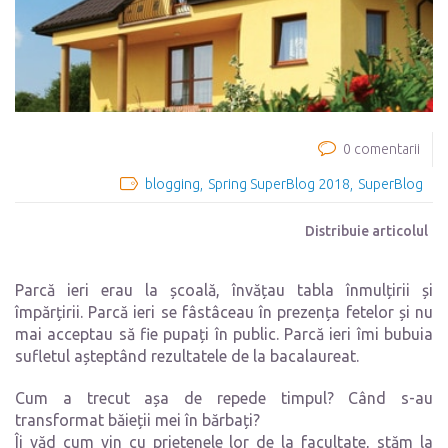
0 comentarii
blogging
Spring SuperBlog 2018
SuperBlog
Distribuie articolul
Parcă ieri erau la școală, învățau tabla înmulțirii și
împărțirii. Parcă ieri se fâstâceau în prezența fetelor și nu
mai acceptau să fie pupați în public. Parcă ieri îmi bubuia
sufletul așteptând rezultatele de la bacalaureat.
Cum a trecut așa de repede timpul? Când s-au
transformat băieții mei în bărbați?
Îi văd cum vin cu prietenele lor de la facultate, stăm la