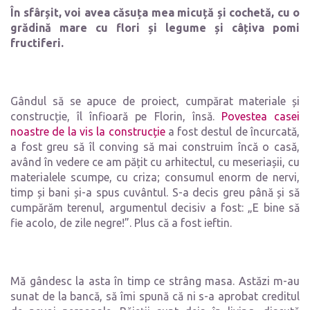
În sfârșit, voi avea căsuța mea micuță și cochetă, cu o
grădină mare cu flori și legume și câțiva pomi
fructiferi.
Gândul să se apuce de proiect, cumpărat materiale și
construcție, îl înfioară pe Florin, însă.
Povestea casei
noastre de la vis la construcție
a fost destul de încurcată,
a fost greu să îl conving să mai construim încă o casă,
având în vedere ce am pățit cu arhitectul, cu meseriașii, cu
materialele scumpe, cu criza; consumul enorm de nervi,
timp și bani și-a spus cuvântul. S-a decis greu până și să
cumpărăm terenul, argumentul decisiv a fost: „E bine să
fie acolo, de zile negre!”. Plus că a fost ieftin.
Mă gândesc la asta în timp ce strâng masa. Astăzi m-au
sunat de la bancă, să îmi spună că ni s-a aprobat creditul