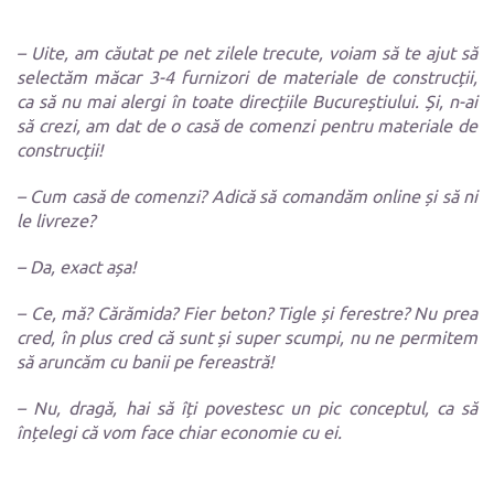
– Uite, am căutat pe net zilele trecute, voiam să te ajut să
selectăm măcar 3-4 furnizori de materiale de construcții,
ca să nu mai alergi în toate direcțiile Bucureștiului. Și, n-ai
să crezi, am dat de o casă de comenzi pentru materiale de
construcții!
– Cum casă de comenzi? Adică să comandăm online și să ni
le livreze?
– Da, exact așa!
– Ce, mă? Cărămida? Fier beton? Tigle și ferestre? Nu prea
cred, în plus cred că sunt și super scumpi, nu ne permitem
să aruncăm cu banii pe fereastră!
– Nu, dragă, hai să îți povestesc un pic conceptul, ca să
înțelegi că vom face chiar economie cu ei.