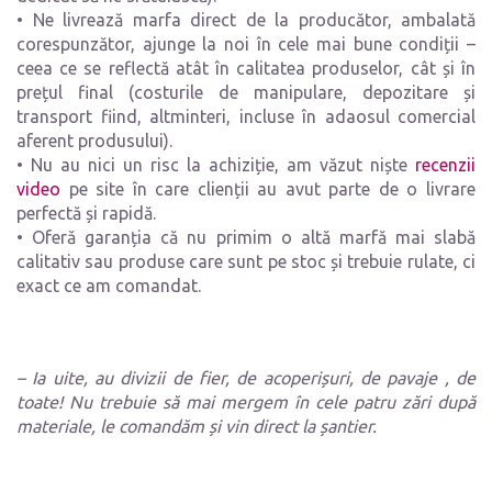
• Ne livrează marfa direct de la producător, ambalată
corespunzător, ajunge la noi în cele mai bune condiții –
ceea ce se reflectă atât în calitatea produselor, cât și în
prețul final (costurile de manipulare, depozitare și
transport fiind, altminteri, incluse în adaosul comercial
aferent produsului).
• Nu au nici un risc la achiziție, am văzut niște
recenzii
video
pe site în care clienții au avut parte de o livrare
perfectă și rapidă.
• Oferă garanția că nu primim o altă marfă mai slabă
calitativ sau produse care sunt pe stoc și trebuie rulate, ci
exact ce am comandat.
– Ia uite, au divizii de fier, de acoperișuri, de pavaje , de
toate! Nu trebuie să mai mergem în cele patru zări după
materiale, le comandăm și vin direct la șantier.