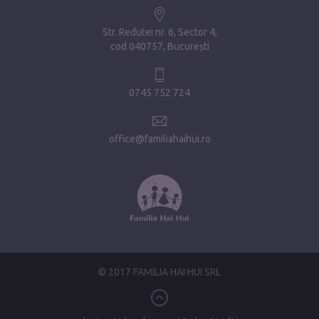
Str. Redutei nr. 6, Sector 4
cod 040757, București
0745 752 724
office@familiahaihui.ro
© 2017 FAMILIA HAI HUI SRL