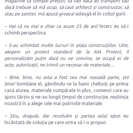
magazine să compar prețuri, să văd dacă au transport sau
dacă trebuie să mă ocup, să caut arhitect și constructor, să
stau pe șantier, mă apucă groaza!
adaugă el în colțul gurii.
– Hai că nu mai e chiar ca acum 25 de ani!
încerc eu să-i
schimb perspectiva.
– S-au schimbat multe lucruri în piața construcțiilor. Uite,
alegem un proiect standard de la AIA Proiect, îl
personalizăm puțin dacă nu ne convine, se ocupă ei de
acte, autorizații, ne trimit un necesar de materiale…
– Bine, bine, nu asta a fost cea mai nasoală parte, știi
bine!
bombăne el, gândindu-se la banii cheltuiți pe prima
casă aiurea, materiale cumpărate în plus, comenzi care au
ajuns târziu și ne-au lungit timpul de construcție, neștiința
noastră în a alege cele mai potrivite materiale.
– Știu, dragule, dar rezolvăm și partea asta!
spun eu
încântată de soluția pe care urma să i-o propun.