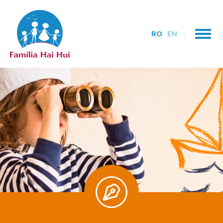
RO
EN