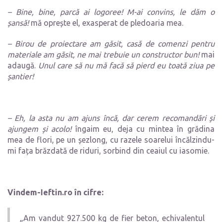
– Bine, bine, parcă ai logoree! M-ai convins, le dăm o
șansă!
mă oprește el, exasperat de pledoaria mea.
– Birou de proiectare am găsit, casă de comenzi pentru
materiale am găsit, ne mai trebuie un constructor bun!
mai
adaugă.
Unul care să nu mă facă să pierd eu toată ziua pe
șantier!
– Eh, la asta nu am ajuns încă, dar cerem recomandări și
ajungem și acolo!
îngaim eu, deja cu mintea în grădina
mea de flori, pe un șezlong, cu razele soarelui încălzindu-
mi fața brăzdată de riduri, sorbind din ceaiul cu iasomie.
Vindem-Ieftin.ro în cifre:
„Am vandut 927.500 kg de fier beton, echivalentul