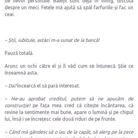
de nevoi personale. Băieții sunt deja în living, discută
despre un meci. Fetele mă ajută să spăl farfuriile și fac un
ceai.
– Știi, iubitule, astăzi m-a sunat de la bancă!
Pauză totală.
Arunc un ochi către el și îl văd cum se întunecă. Știe ce
înseamnă asta.
– Da?
încearcă el să pară interesat.
– Ne-au aprobat creditul, putem să ne apucăm de
construcție!
pe fața mea cred că citește încântarea, că
revine la sentimente mai bune, apare o lumină și pe chipul
lui, însă i se încrețesc cele două riduri de pe frunte.
– Când mă gândesc să o iau de la capăt, să alerg pe la zece