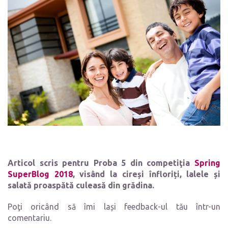
Articol scris pentru
Proba 5 din competiţia
Spring
SuperBlog 2018
, visând la cireși înfloriți, lalele și
salată proaspătă culeasă din grădina.
Poţi oricând să îmi lași feedback-ul tău într-un
comentariu.