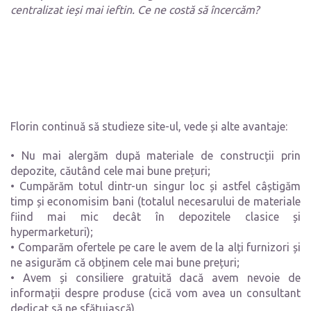
centralizat ieși mai ieftin. Ce ne costă să încercăm?
Florin continuă să studieze site-ul, vede și alte avantaje:
• Nu mai alergăm după materiale de construcții prin
depozite, căutând cele mai bune prețuri;
• Cumpărăm totul dintr-un singur loc și astfel câștigăm
timp și economisim bani (totalul necesarului de materiale
fiind mai mic decât în depozitele clasice și
hypermarketuri);
• Comparăm ofertele pe care le avem de la alți furnizori și
ne asigurăm că obținem cele mai bune prețuri;
• Avem și consiliere gratuită dacă avem nevoie de
informații despre produse (cică vom avea un consultant
dedicat să ne sfătuiască).