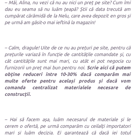
– Măi, Alina, nu vezi că nu au nici un preț pe site? Cum îmi
dau eu seama să nu luăm țeapă? Știi că data trecută am
cumpărat cărămidă de la Nelu, care avea depozit en gros și
pe urmă am găsit-o mai ieftină la magazin!
– Calm, dragule! Uite de ce nu au prețuri pe site, pentru că
prețurile variază în funcție de cantitățile comandate și, cu
cât cantitățile sunt mai mari, cu atât ei pot negocia cu
furnizorii un preț mai bun pentru noi.
Scrie aici că putem
obține reduceri între 10-30% dacă comparăm mai
multe oferte pentru același produs și dacă vom
comanda centralizat materialele necesare de
construcții.
– Hai să facem așa, luăm necesarul de materiale și le
cerem o ofertă, pe urmă comparăm cu ceilalți importatori
mari și luăm decizia. Ei garantează că dacă iei totul