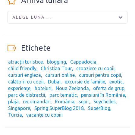
Arhivă lunară
ALEGE LUNA ...
Etichete
atracții turistice
blogging
Cappadocia
child friendly
Christian Tour
croaziere cu copii
cursuri engleza
cursuri online
cursuri pentru copii
călătorii cu copii
Dubai
excursie de familie
exotic
experiențe
hoteluri
Noua Zeelanda
oferta de grup
parc de distractii
parc tematic
pensiuni în România
plaja
recomandări
România
sejur
Seychelles
Singapore
Spring SuperBlog 2018
SuperBlog
Turcia
vacanțe cu copiii