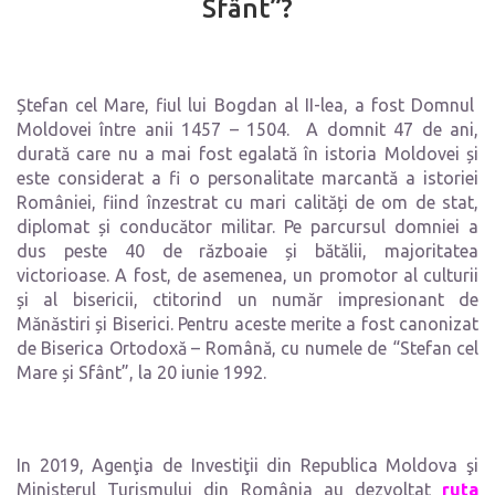
Sfânt”?
Ștefan cel Mare, fiul lui Bogdan al II-lea, a fost Domnul
Moldovei între anii 1457 – 1504. A domnit 47 de ani,
durată care nu a mai fost egalată în istoria Moldovei și
este considerat a fi o personalitate marcantă a istoriei
României, fiind înzestrat cu mari calități de om de stat,
diplomat și conducător militar. Pe parcursul domniei a
dus peste 40 de războaie și bătălii, majoritatea
victorioase. A fost, de asemenea, un promotor al culturii
și al bisericii, ctitorind un număr impresionant de
Mănăstiri și Biserici. Pentru aceste merite a fost canonizat
de Biserica Ortodoxă – Română, cu numele de “Stefan cel
Mare și Sfânt”, la 20 iunie 1992.
In 2019, Agenţia de Investiţii din Republica Moldova şi
Ministerul Turismului din România au dezvoltat
ruta