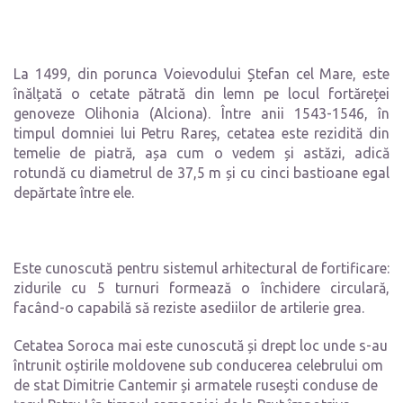
La 1499, din porunca Voievodului Ștefan cel Mare, este
înălțată o cetate pătrată din lemn pe locul fortăreței
genoveze Olihonia (Alciona). Între anii 1543-1546, în
timpul domniei lui Petru Rareș, cetatea este rezidită din
temelie de piatră, așa cum o vedem și astăzi, adică
rotundă cu diametrul de 37,5 m și cu cinci bastioane egal
depărtate între ele.
Este cunoscută pentru sistemul arhitectural de fortificare:
zidurile cu 5 turnuri formează o închidere circulară,
facând-o capabilă să reziste asediilor de artilerie grea.
Cetatea Soroca mai este cunoscută și drept loc unde s-au
întrunit oștirile moldovene sub conducerea celebrului om
de stat Dimitrie Cantemir și armatele rusești conduse de