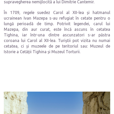
supravegherea nemijlocită a lui Dimitrie Cantemir.
În 1709, regele suedez Carol al XII-lea și hatmanul
ucrainean Ivan Mazepa s-au refugiat în cetate pentru o
lungă perioadă de timp. Potrivit legendei, carul lui
Mazepa, din aur curat, este încă ascuns în cetatea
Tighina, iar într-una dintre ascunzatori s-ar păstra
coroana lui Carol al XII-lea. Turiștii pot vizita nu numai
cetatea, ci și muzeele de pe teritoriul sau: Muzeul de
Istorie a Cetății Tighina și Muzeul Torturii.