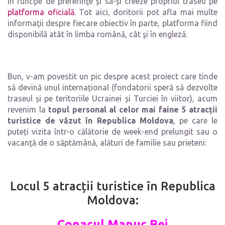
în funcţie de preferinţe şi să-şi creeze propriul traseu pe
platforma oficială
. Tot aici, doritorii pot afla mai multe
informaţii despre fiecare obiectiv în parte, platforma fiind
disponibilă atât în limba română, cât şi în engleză.
Bun, v-am povestit un pic despre acest proiect care tinde
să devină unul internațional (fondatorii speră să dezvolte
traseul și pe teritoriile Ucrainei și Turciei în viitor), acum
revenim la
topul personal al celor mai faine 5 atracții
turistice de văzut în Republica Moldova
, pe care le
puteți vizita într-o călătorie de week-end prelungit sau o
vacanță de o săptămână, alături de familie sau prieteni:
Locul 5 atracții turistice în Republica
Moldova:
Conacul Manuc Bei