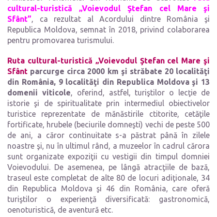
cultural-turistică „Voievodul Ştefan cel Mare şi
Sfânt”
, ca rezultat al Acordului dintre România şi
Republica Moldova, semnat în 2018, privind colaborarea
pentru promovarea turismului.
Ruta cultural-turistică „Voievodul Ştefan cel Mare şi
Sfânt
parcurge circa 2000 km şi străbate 20 localităţi
din România, 9 localităţi din Republica Moldova şi 13
domenii viticole
, oferind, astfel, turiştilor o lecţie de
istorie şi de spiritualitate prin intermediul obiectivelor
turistice reprezentate de mănăstirile ctitorite, cetăţile
fortificate, hrubele (beciurile domneşti) vechi de peste 500
de ani, a căror continuitate s-a păstrat până în zilele
noastre şi, nu în ultimul rând, a muzeelor în cadrul cărora
sunt organizate expoziţii cu vestigii din timpul domniei
Voievodului. De asemenea, pe lângă atracţiile de bază,
traseul este completat de alte 80 de locuri adiţionale, 34
din Republica Moldova şi 46 din România, care oferă
turiştilor o experienţă diversificată: gastronomică,
oenoturistică, de aventură etc.