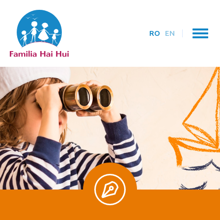
RO
EN