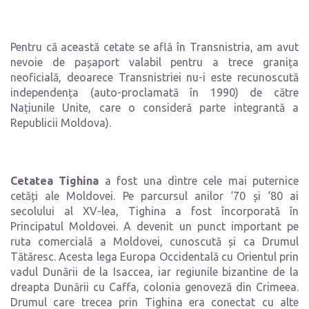
Pentru că această cetate se află în Transnistria, am avut
nevoie de pașaport valabil pentru a trece granița
neoficială, deoarece Transnistriei nu-i este recunoscută
independența (auto-proclamată în 1990) de către
Națiunile Unite, care o consideră parte integrantă a
Republicii Moldova).
Cetatea Tighina
a fost una dintre cele mai puternice
cetăți ale Moldovei. Pe parcursul anilor ‘70 și ‘80 ai
secolului al XV-lea, Tighina a fost încorporată în
Principatul Moldovei. A devenit un punct important pe
ruta comercială a Moldovei, cunoscută și ca Drumul
Tătăresc. Acesta lega Europa Occidentală cu Orientul prin
vadul Dunării de la Isaccea, iar regiunile bizantine de la
dreapta Dunării cu Caffa, colonia genoveză din Crimeea.
Drumul care trecea prin Tighina era conectat cu alte