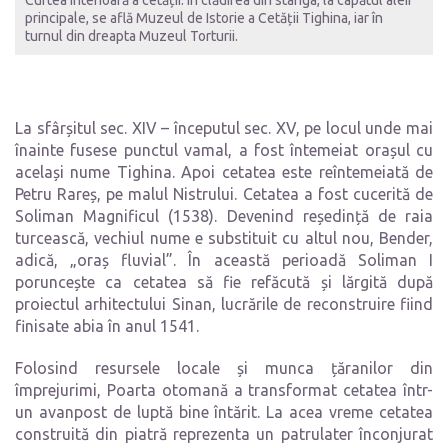
principale, se află Muzeul de Istorie a Cetății Tighina, iar în
turnul din dreapta Muzeul Torturii.
La sfârșitul sec. XIV – începutul sec. XV, pe locul unde mai
înainte fusese punctul vamal, a fost întemeiat orașul cu
același nume Tighina. Apoi cetatea este reîntemeiată de
Petru Rareș, pe malul Nistrului. Cetatea a fost cucerită de
Soliman Magnificul (1538). Devenind reședință de raia
turcească, vechiul nume e substituit cu altul nou, Bender,
adică, „oraș fluvial”. În această perioadă Soliman I
poruncește ca cetatea să fie refăcută și lărgită după
proiectul arhitectului Sinan, lucrările de reconstruire fiind
finisate abia în anul 1541.
Folosind resursele locale și munca țăranilor din
împrejurimi, Poarta otomană a transformat cetatea într-
un avanpost de luptă bine întărit. La acea vreme cetatea
construită din piatră reprezenta un patrulater înconjurat