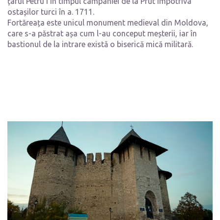
țarul Petru I în timpul campaniei de la Prut împotriva
ostașilor turci în a. 1711.
Fortăreața este unicul monument medieval din Moldova,
care s-a păstrat așa cum l-au conceput meșterii, iar în
bastionul de la intrare există o biserică mică militară.