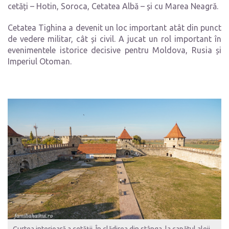
cetăți – Hotin, Soroca, Cetatea Albă – și cu Marea Neagră.
Cetatea Tighina a devenit un loc important atât din punct
de vedere militar, cât și civil. A jucat un rol important în
evenimentele istorice decisive pentru Moldova, Rusia și
Imperiul Otoman.
Curtea interioară a cetății. În clădirea din stânga, la capătul aleii