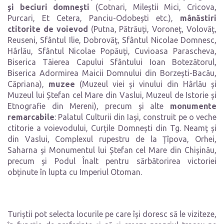
şi beciuri domneşti
(Cotnari, Mileştii Mici, Cricova,
Purcari, Et Cetera, Panciu-Odobeşti etc.),
mânăstiri
ctitorite de voievod
(Putna, Pătrăuţi, Voroneţ, Volovăţ,
Reuseni, Sfântul Ilie, Dobrovăţ, Sfântul Nicolae Domnesc,
Hârlău, Sfântul Nicolae Popăuţi, Cuvioasa Parascheva,
Biserica Tăierea Capului Sfântului Ioan Botezătorul,
Biserica Adormirea Maicii Domnului din Borzeşti-Bacău,
Căpriana),
muzee
(Muzeul viei şi vinului din Hârlău şi
Muzeul lui Ştefan cel Mare din Vaslui, Muzeul de Istorie şi
Etnografie din Mereni), precum şi alte
monumente
remarcabile
: Palatul Culturii din Iaşi, construit pe o veche
ctitorie a voievodului, Curţile Domneşti din Tg. Neamţ şi
din Vaslui, Complexul rupestru de la Ţîpova, Orhei,
Saharna şi Monumentul lui Ştefan cel Mare din Chişinău,
precum şi Podul Înalt pentru sărbătorirea victoriei
obţinute în lupta cu Imperiul Otoman.
Turiştii pot selecta locurile pe care îşi doresc să le viziteze,