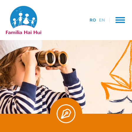
RO
EN