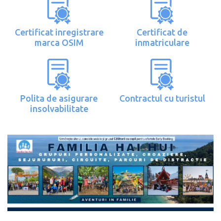
Certificat inregistrare
Certificat de
marca OSIM
inmatriculare
Polita de asigurare
Contractul cu turistul
insolvabilitate
valabilitate 20.07.2027