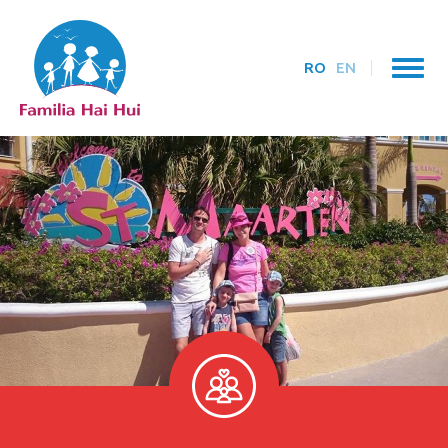
RO
EN