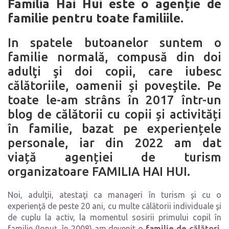
Familia Hai Hui este o agen
ț
ie de
familie pentru toate familiile.
In spatele butoanelor suntem o
familie normală, compusă din doi
adulţi şi doi copii, care iubesc
călătoriile, oamenii şi poveştile. Pe
toate le-am strâns în 2017 într-un
blog de călătorii cu copii și activități
în familie, bazat pe experiențele
personale, iar din 2022 am dat
viață agenției de turism
organizatoare FAMILIA HAI HUI.
Noi, adulţii, atestaţi ca manageri în turism şi cu o
experienţă de peste 20 ani, cu multe călătorii individuale şi
de cuplu la activ, la momentul sosirii primului copil în
familie (Ionuţ, în 2008) am devenit o
familie de călători
.