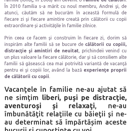
În 2010 familia s-a mărit cu noul membru, Andrei şi, de
atunci, căutăm să ne bucurăm în această formulă de
fiecare zi şi fiecare amintire creată prin călătorii cu copii
extraordinare și activităţile în familie zilnice.
Prin ceea ce facem şi construim în fiecare zi, dorim să
inspirăm alte familii să se bucure de
călătorii cu copiii,
distracţie şi amintiri de neuitat
, prichindeii venind cu
un plus valoare la fiecare călătorie, dar şi să consiliem alte
familii să găsească cea mai potrivită variantă de vacanţă
pentru ei şi copiii lor, având la bază
experienţe proprii
de călătorii cu copii
.
Vacanţele în familie ne-au ajutat să
ne simţim
liberi, puşi pe distracţie,
aventuroşi şi relaxaţi
, ne-au
îmbunătăţit relaţiile cu băieţii şi ne-
au determinat să împărtășim aceste
bucurii şi cunoștințe cu voi.