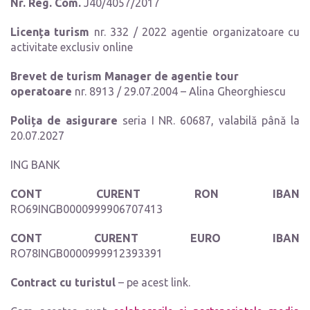
Nr. Reg. Com.
J40/4057/2017
Licența turism
nr. 332 / 2022 agentie organizatoare cu
activitate exclusiv online
Brevet de turism Manager de agentie tour
operatoare
nr. 8913 / 29.07.2004 – Alina Gheorghiescu
Polița de asigurare
seria I NR. 60687, valabilă până la
20.07.2027
ING BANK
CONT CURENT RON
IBAN
RO69INGB0000999906707413
CONT CURENT EURO
IBAN
RO78INGB0000999912393391
Contract cu turistul
– pe acest link.