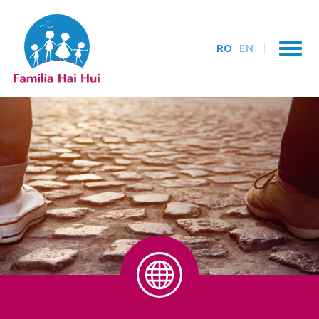
RO
EN