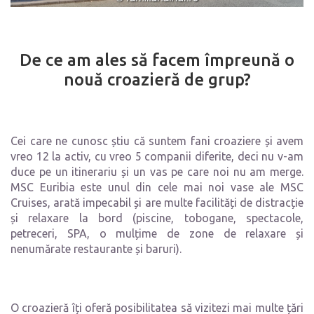
De ce am ales să facem împreună o
nouă croazieră de grup?
Cei care ne cunosc știu că suntem fani croaziere și avem
vreo 12 la activ, cu vreo 5 companii diferite, deci nu v-am
duce pe un itinerariu și un vas pe care noi nu am merge.
MSC Euribia este unul din cele mai noi vase ale MSC
Cruises, arată impecabil și are multe facilități de distracție
și relaxare la bord (piscine, tobogane, spectacole,
petreceri, SPA, o mulțime de zone de relaxare și
nenumărate restaurante și baruri).
O croazieră îți oferă posibilitatea să vizitezi mai multe țări