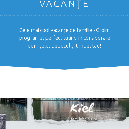
VACANȚE
Cele mai cool vacanţe de familie - Croim
programul perfect luând în considerare
dorinţele, bugetul şi timpul tău!