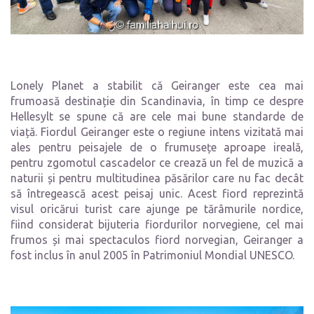
Lonely Planet a stabilit că Geiranger este cea mai
frumoasă destinație din Scandinavia, în timp ce despre
Hellesylt se spune că are cele mai bune standarde de
viață. Fiordul Geiranger este o regiune intens vizitată mai
ales pentru peisajele de o frumusețe aproape ireală,
pentru zgomotul cascadelor ce crează un fel de muzică a
naturii și pentru multitudinea păsărilor care nu fac decât
să întregească acest peisaj unic. Acest fiord reprezintă
visul oricărui turist care ajunge pe tărâmurile nordice,
fiind considerat bijuteria fiordurilor norvegiene, cel mai
frumos și mai spectaculos fiord norvegian, Geiranger a
fost inclus în anul 2005 în Patrimoniul Mondial UNESCO.