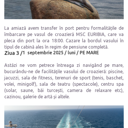
La amiază avem transfer în port pentru formalitățile de
îmbarcare pe vasul de croazieră MSC EURIBIA, care va
pleca din port la ora 18:00. Cazare la bordul vasului în
tipul de cabină ales în regim de pensiune completă.
Ziua 3 /
1
septembrie 2025 /
luni /
PE MARE
Astăzi ne vom petrece întreaga zi navigând pe mare,
bucurându-ne de facilitățile vasului de croazieră: piscine,
jacuzzi, sala de fitness, terenuri de sport (tenis, baschet,
volei, minigolf), sala de teatru (spectacole), centru spa
(solar, saune, băi turcești, camera de relaxare etc),
cazinou, galerie de artă și altele.