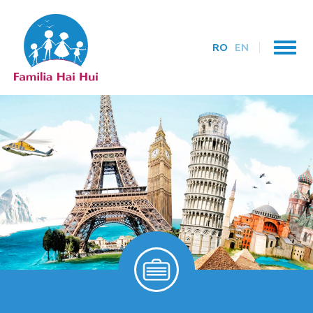
RO
EN