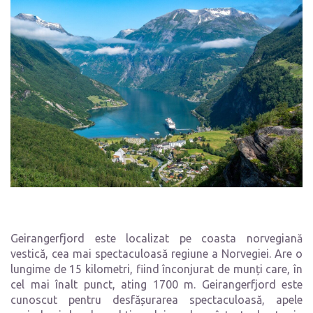
Geirangerfjord este localizat pe coasta norvegiană
vestică, cea mai spectaculoasă regiune a Norvegiei. Are o
lungime de 15 kilometri, fiind înconjurat de munți care, în
cel mai înalt punct, ating 1700 m. Geirangerfjord este
cunoscut pentru desfășurarea spectaculoasă, apele