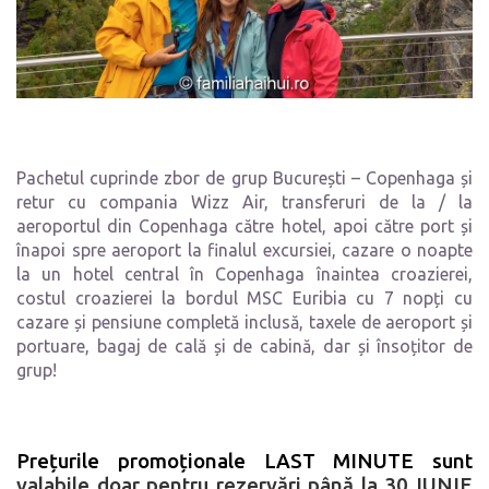
Pachetul cuprinde zbor de grup București – Copenhaga și
retur cu compania Wizz Air, transferuri de la / la
aeroportul din Copenhaga către hotel, apoi către port și
înapoi spre aeroport la finalul excursiei, cazare o noapte
la un hotel central în Copenhaga înaintea croazierei,
costul croazierei la bordul MSC Euribia cu 7 nopți cu
cazare și pensiune completă inclusă, taxele de aeroport și
portuare, bagaj de cală și de cabină, dar și însoțitor de
grup!
P
rețurile promoționale LAST MINUTE sunt
valabile doar pentru rezervări până la 30 IUNIE