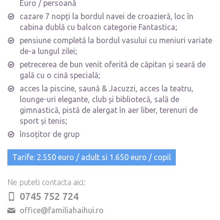
Euro / persoană
cazare 7 nopți la bordul navei de croazieră, loc în
cabina dublă cu balcon categorie Fantastica;
pensiune completă la bordul vasului cu meniuri variate
de-a lungul zilei;
petrecerea de bun venit oferită de căpitan și seară de
gală cu o cină specială;
acces la piscine, saună & Jacuzzi, acces la teatru,
lounge-uri elegante, club și bibliotecă, sală de
gimnastică, pistă de alergat în aer liber, terenuri de
sport și tenis;
însoțitor de grup
Tarife: 2.550 euro / adult si 1.650 euro / copil
Ne puteti contacta aici:
0745 752 724
office@familiahaihui.ro