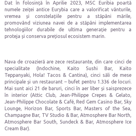
Dat în folosință în Aprilie 2023, MSC Euribia poartă
numele zeiței antice Eurybia care a valorificat vânturile,
vremea și constelațiile pentru a stăpâni mările,
promovând viziunea navei de a stăpâni implementarea
tehnologiilor durabile de ultima generație pentru a
proteja și conserva prețiosul ecosistem marin.
Nava de croazieră are zece restaurante, din care cinci de
specialitate (Indochine, Kaito Sushi Bar, Kaito
Teppanyaki, Hola! Tacos & Cantina), cinci săli de mese
principale și un restaurant – bufet pentru 1.336 de locuri.
Mai sunt aici 21 de baruri, cinci în aer liber și saisprezece
în interior (Attic Club, Jean-Philippe Crepes & Gelato,
Jean-Philippe Chocolate & Café, Red Gem Casino Bar, Sky
Lounge, Horizon Bar, Sports Bar, Masters of the Sea,
Champagne Bar, TV Studio & Bar, Atmosphere Bar North,
Atmosphere Bar South, Sundeck & Bar, Atmosphere Ice
Cream Bar).