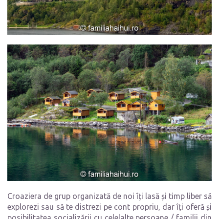
Croaziera de grup organizată de noi îți lasă și timp liber să
explorezi sau să te distrezi pe cont propriu, dar îți oferă și
posibilitatea socializării cu celelalte persoane / familii din