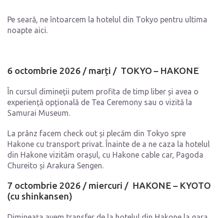
Pe seară, ne întoarcem la hotelul din Tokyo pentru ultima
noapte aici.
6 octombrie 2026 / marți / TOKYO – HAKONE
În cursul dimineții putem profita de timp liber și avea o
experiență opțională de Tea Ceremony sau o vizită la
Samurai Museum.
La prânz facem check out și plecăm din Tokyo spre
Hakone cu transport privat. Înainte de a ne caza la hotelul
din Hakone vizităm orașul, cu Hakone cable car, Pagoda
Chureito și Arakura Sengen.
7 octombrie 2026 / miercuri / HAKONE – KYOTO
(cu shinkansen)
Dimineața avem transfer de la hotelul din Hakone la gara