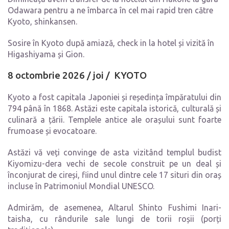
Odawara pentru a ne îmbarca în cel mai rapid tren către
Kyoto, shinkansen.
Sosire în Kyoto după amiază, check in la hotel și vizită în
Higashiyama și Gion.
8 octombrie 2026 / joi / KYOTO
Kyoto a fost capitala Japoniei și reședința împăratului din
794 până în 1868. Astăzi este capitala istorică, culturală și
culinară a țării. Templele antice ale orașului sunt foarte
frumoase și evocatoare.
Astăzi vă veți convinge de asta vizitând templul budist
Kiyomizu-dera vechi de secole construit pe un deal și
înconjurat de cireși, fiind unul dintre cele 17 situri din oraș
incluse în Patrimoniul Mondial UNESCO.
Admirăm, de asemenea, Altarul Shinto Fushimi Inari-
taisha, cu rândurile sale lungi de torii roșii (porți