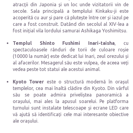
atracții din Japonia și un loc unde vizitatorii vin de
secole. Sala principală a templului Kinkaku-ji este
acoperită cu aur și pare că plutește între cer și iazul pe
care a fost construit. Datând din secolul al XIV-lea a
fost inițial vila lordului samurai Ashikaga Yoshimitsu.
Templul Shinto Fushimi Inari-taisha
, cu
spectaculoasele rânduri de torii de culoare roșie
(10000 la număr) este dedicat lui Inari, zeul orezului și
al afacerilor. Mesagerul său este vulpea, de aceea veți
vedea peste tot statui ale acestui animal.
Kyoto Tower
este o structură modernă în orașul
templelor, cea mai înaltă clădire din Kyoto. Din vârful
său se poate admira priveliștea panoramică a
orașului, mai ales la apusul soarelui. Pe platforma
turnului sunt instalate telescoape și ecrane LED care
vă ajută să identificați cele mai interesante obiective
ale orașului.