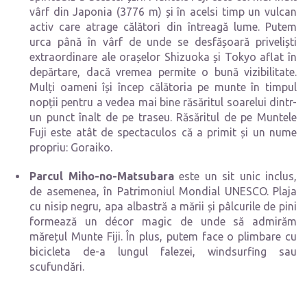
vârf din Japonia (3776 m) și în acelsi timp un vulcan
activ care atrage călători din întreagă lume. Putem
urca până în vârf de unde se desfășoară priveliști
extraordinare ale orașelor Shizuoka și Tokyo aflat în
depărtare, dacă vremea permite o bună vizibilitate.
Mulți oameni își încep călătoria pe munte în timpul
nopții pentru a vedea mai bine răsăritul soarelui dintr-
un punct înalt de pe traseu. Răsăritul de pe Muntele
Fuji este atât de spectaculos că a primit și un nume
propriu: Goraiko.
Parcul Miho-no-Matsubara
este un sit unic inclus,
de asemenea, în Patrimoniul Mondial UNESCO. Plaja
cu nisip negru, apa albastră a mării și pâlcurile de pini
formează un décor magic de unde să admirăm
mărețul Munte Fiji. În plus, putem face o plimbare cu
bicicleta de-a lungul falezei, windsurfing sau
scufundări.