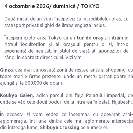
4 octombrie 2026/ duminică / TOKYO
După micul dejun vom începe vizita incredibilului oraș, cu
transport privat si ghid de limba engleza inclus.
Începem explorarea Tokyo cu un
tur de oraș
și intrăm în
ritmul locuitorilor și al orașului pentru o zi, într-o
experiență de neuitat, în stilul de viață al japonezilor de
rând, în contact direct cu ei. Vizităm:
Ginza
, cea mai cunoscută zonă de restaurante și shopping, cu
toate marile firme prezente, unde un metru pătrat poate să
ajungă și la 500.000 de dolari!
Koukyo Gaien,
adică parcul din fața Palatului Imperial, de
unde se văd cele două poduri de la intrarea în palat, Nijubashi.
În această zi vom vedea ce înseamnă cu adevărat arhi-
aglomerația, într-una dintre cele mai aglomerate intersecții
din întreaga lume,
Shibuya Crossing
pe numele ei.