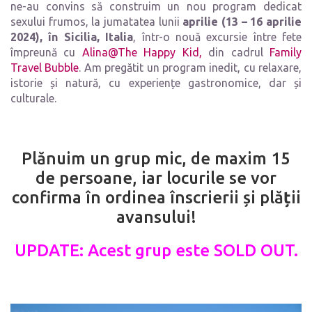
ne-au convins să construim un nou program dedicat
sexului frumos, la jumatatea lunii
aprilie (13 – 16 aprilie
2024), în Sicilia, Italia
, într-o nouă excursie între fete
împreună cu
Alina@The Happy Kid,
din cadrul
Family
Travel Bubble
. Am pregătit un program inedit, cu relaxare,
istorie și natură, cu experiențe gastronomice, dar și
culturale.
Plănuim un grup mic, de maxim 15
de persoane, iar locurile se vor
confirma în ordinea înscrierii și plă
ț
ii
avansului!
UPDATE: Acest grup este SOLD OUT.