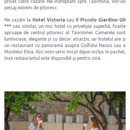
privat către cazare. Ne îndreptăm spre Taormina, într-un
peisaj extrem de pitoresc.
Ne cazăm la
Hotel Victoria
sau
Il Piccolo Giardino GH
***
sau similar, un mic hotel cu priveliște superbă, foarte
aproape de centrul pitoresc al Taorminei. Camerele sunt
luminoase, elegante și cu decor atractiv, iar hotelul are și
un restaurant cu panoramă asupra Golfului Naxos sau a
Muntelui Etna. Aici vom servi micul dejun inclus în pachet,
însă restaurantul este disponibil și pentru cină.