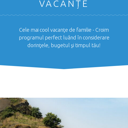
VACANȚE
Cele mai cool vacanţe de familie - Croim
programul perfect luând în considerare
dorinţele, bugetul şi timpul tău!