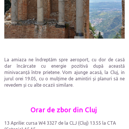
La amiaza ne îndreptăm spre aeroport, cu dor de casă
dar încărcate cu energie pozitivă după această
minivacanță între prietene. Vom ajunge acasă, la Cluj, in
jurul orei 19.05, cu o mulțime de amintiri și planuri să ne
revedem și cu alte ocazii similare.
Orar de zbor din
Cluj
13 Aprilie: cursa W4 3327 de la CLJ (Cluj) 13.55 la CTA