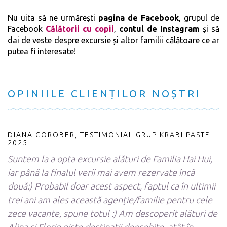
Nu uita să ne urmăreşti
pagina de Facebook
, grupul de
Facebook
Călătorii cu copii
,
contul de Instagram
şi să
dai de veste despre excursie și altor familii călătoare ce ar
putea fi interesate!
OPINIILE CLIENȚILOR NOȘTRI
DIANA COROBER, TESTIMONIAL GRUP KRABI PASTE
2025
Suntem la a opta excursie alături de Familia Hai Hui,
iar până la finalul verii mai avem rezervate încă
două:) Probabil doar acest aspect, faptul ca în ultimii
trei ani am ales această agenție/familie pentru cele
zece vacante, spune totul :) Am descoperit alături de
Alina și Florin niște destinații deosebite, atât în