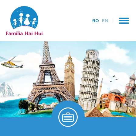
RO
EN