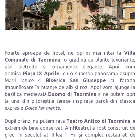
Foarte aproape de hotel, ne oprim mai întâi la
Villa
Comunale di Taormina
, o grădină cu plante luxuriante,
alei pietruite și ornamente elegante. Apoi vom
admira
Piața IX Aprile
, cu o superbă panoramă asupra
Mării Ionice și
Biserica San Giuseppe
cu fațada
impunătoare în nuanțe de alb și roz. Apoi vom ajunge la
bazilica medievală
Duomo di Taormina
și ne putem opri
la una din pitoreștile terase inspirate parcă din clasica
expresie
Dolce far niente
.
După prânz, nu putem rata
Teatro Antico di Taormina
, e
extrem de bine conservat. Amfiteatrul a fost construit de
greci în secolul al III-lea î. Hr. și complet restaurat de