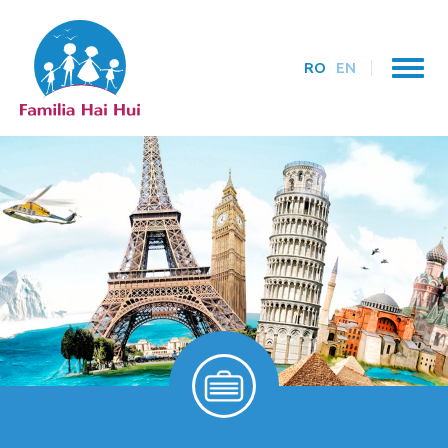
RO
EN