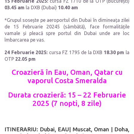
15 Februarie 2025:
cursa FZ 1710 de la OTP (București)
03.45 am
la DXB (Dubai)
10.40 am
*Grupul sosește pe aeroportul din Dubai în dimineața zilei
de 15 Februarie 20245 (sâmbătă), face formalitățile
vamale și pleacă spre portul din Dubai unde are loc
îmbarcarea pe vas.
24 Februarie 2025:
cursa FZ 1795 de la DXB
18.30 pm
la
OTP
22.05 pm
Croazieră în Eau, Oman, Qatar cu
vaporul
Costa Smeralda
Durata croazier
ă
: 15 – 22 Februarie
2025 (7 nopti, 8 zile)
ITINERARIU: Dubai, EAU
|
Muscat, Oman
|
Doha,