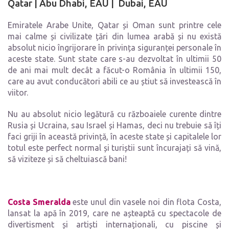
Qatar
|
Abu Dhabi, EAU
|
Dubai, EAU
Emiratele Arabe Unite, Qatar și Oman sunt printre cele
mai calme și civilizate țări din lumea arabă și nu există
absolut nicio îngrijorare în privința siguranței personale în
aceste state. Sunt state care s-au dezvoltat în ultimii 50
de ani mai mult decât a făcut-o România în ultimii 150,
care au avut conducători abili ce au știut să investească în
viitor.
Nu au absolut nicio legătură cu războaiele curente dintre
Rusia și Ucraina, sau Israel și Hamas, deci nu trebuie să îți
faci griji în această privință, în aceste state și capitalele lor
totul este perfect normal și turiștii sunt încurajați să vină,
să viziteze și să cheltuiască bani!
Costa Smeralda
este unul din vasele noi din flota Costa,
lansat la apă în 2019, care ne așteaptă cu spectacole de
divertisment și artiști internaționali, cu piscine și