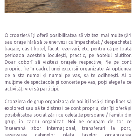
O croazieră îți oferă posibilitatea să vizitezi mai multe țări
sau orașe fără să te enervezi cu împachetat / despachetat
bagaje, găsit hotel, făcut rezervări, etc, pentru că pe toată
perioada acesteia locuiești, practic, pe hotelul plutitor.
Doar coborî să vizitezi orașele respective, fie pe cont
propriu, fie în cadrul unei excursii organizate. Ai opțiunea
de a sta numai și numai pe vas, să te odihnești. Ai o
mulțime de spectacole și concerte pe vas, poți alege la ce
activități vrei să participi.
Croaziera de grup organizată de noi îți lasă și timp liber să
explorezi sau să te distrezi pe cont propriu, dar îți oferă și
posibilitatea socializării cu celelalte persoane / familii din
grup, în cadru organizat. Noi ne ocupăm de tot ce
înseamnă zbor internațional, transferuri la port,
rezervarea cabinelor, plata taxelor, organizarea