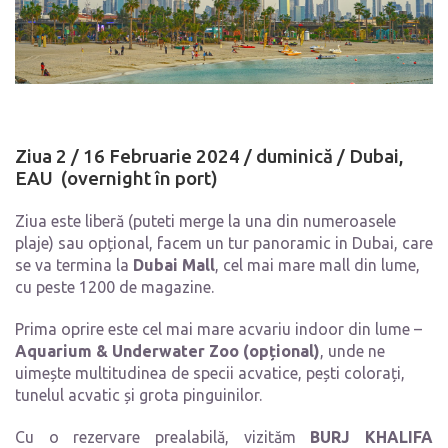
Ziua 2 / 16 Februarie 2024 /
duminică /
Dubai,
EAU (overnight în port)
Ziua este liberă (puteti merge la una din numeroasele
plaje) sau opțional, facem un tur panoramic in Dubai, care
se va termina la
Dubai Mall
, cel mai mare mall din lume,
cu peste 1200 de magazine.
Prima oprire este cel mai mare acvariu indoor din lume –
Aquarium & Underwater Zoo (opțional)
, unde ne
uimește multitudinea de specii acvatice, pești colorați,
tunelul acvatic și grota pinguinilor.
Cu o rezervare prealabilă, vizităm
BURJ KHALIFA