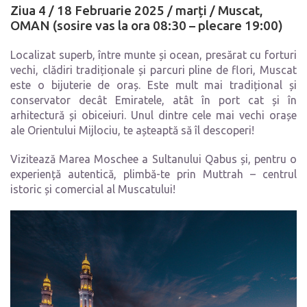
Ziua 4 /
18 Februarie 2025 /
marți
/
Muscat,
OMAN (sosire vas la ora 08:30 – plecare 19:00)
Localizat superb, între munte și ocean, presărat cu forturi
vechi, clădiri tradiționale și parcuri pline de flori, Muscat
este o bijuterie de oraș. Este mult mai tradițional și
conservator decât Emiratele, atât în port cat și în
arhitectură și obiceiuri. Unul dintre cele mai vechi orașe
ale Orientului Mijlociu, te așteaptă să îl descoperi!
Vizitează Marea Moschee a Sultanului Qabus și, pentru o
experiență autentică, plimbă-te prin Muttrah – centrul
istoric și comercial al Muscatului!