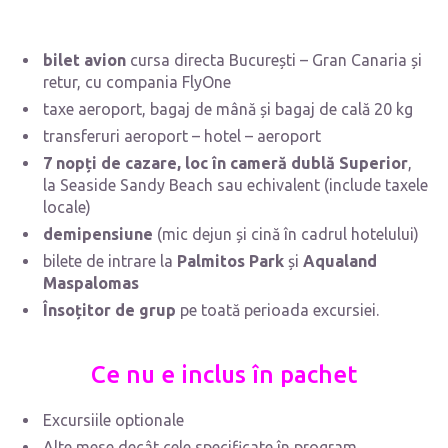
bilet avion
cursa directa București – Gran Canaria și
retur, cu compania FlyOne
taxe aeroport, bagaj de mână și bagaj de cală 20 kg
transferuri aeroport – hotel – aeroport
7 nopți de cazare, loc în cameră dublă Superior
,
la Seaside Sandy Beach sau echivalent (include taxele
locale)
demipensiune
(mic dejun și cină în cadrul hotelului)
bilete de intrare la
Palmitos Park
și
Aqualand
Maspalomas
Însoțitor de grup
pe toată perioada excursiei.
Ce nu e inclus în pachet
Excursiile optionale
Alte mese decât cele specificate în program