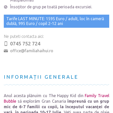
Maspalomas
Însoțitor de grup pe toată perioada excursiei.
Tarife LAST MINUTE: 1595 Euro / adult, loc în cameră
dublă, 995 Euro / copil 2-12 ani
Ne puteti contacta aici:
0745 752 724
office@familiahaihui.ro
INFORMAȚII GENERALE
Anul acesta plănuim cu The Happy Kid din
Family Travel
Bubble
să explorăm Gran Canaria
împreună cu un grup
mic de 6-7 familii cu copii, la începutul vacanței de
vară, în perioada 10-17 Iulie
. Veti avea parte de plaje