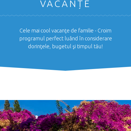
VACANȚE
Cele mai cool vacanţe de familie - Croim
programul perfect luând în considerare
dorinţele, bugetul şi timpul tău!