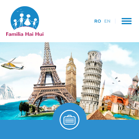
RO
EN