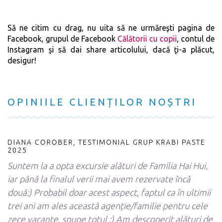
Să ne citim cu drag, nu uita să ne urmăreşti
pagina de
Facebook
, grupul de Facebook
Călătorii cu copii
,
contul de
Instagram
şi să dai share articolului, dacă ţi-a plăcut,
desigur!
OPINIILE CLIENȚILOR NOȘTRI
DIANA COROBER, TESTIMONIAL GRUP KRABI PASTE
2025
Suntem la a opta excursie alături de Familia Hai Hui,
iar până la finalul verii mai avem rezervate încă
două:) Probabil doar acest aspect, faptul ca în ultimii
trei ani am ales această agenție/familie pentru cele
zece vacante, spune totul :) Am descoperit alături de