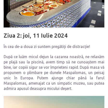
Ziua 2: joi, 11 Iulie 2024
În cea de-a doua zi suntem pregătiți de distracție!
După ce luăm micul dejun la cazarea noastră, ne relaxăm
pe plajă sau la piscină, avem timp să ne cunoaștem mai
bine, iar copiii sigur se vor împrieteni rapid. După masa vă
propunem o plimbare pe dunele Maspalomas, un peisaj
unic în Europa. Putem ajunge chiar până la farul
Maspalomas, amenajat ca un simpatic muzeu, sau putea
admira apusul deasupra micului deșert.