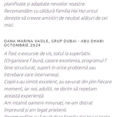
planificate și adaptate nevoilor noastre.
Recomandăm cu căldură Familia Hai Hui oricui
dorește să creeze amintiri de neuitat alături de cei
mici.
OANA MARINA VASILE, GRUP DUBAI - ABU DHABI
OCTOMBRIE 2024
A fost o excursie de vis, totul la superlativ.
(Organizare f bună, cazare excelenta, programul f
bine structurat, suport in orice problemă sau
întrebare care intervenea).
Copiii s-au simtit excelent, au savurat din plin fiecare
moment, iar noi, adultii, ne dorim să repetam
această experiență.
Am intalnit oameni minunați, ne-am distrat
împreună și am legat prietenii.
Recomandăm cu f mult drag Familia Hai Hui și toate