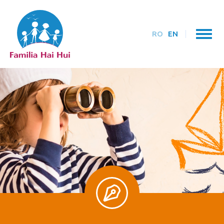
RO
EN