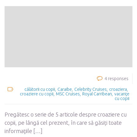
4 responses
călătorii cu copii
Caraibe
Celebrity Cruises
croaziera
croaziere cu copii
MSC Cruises
Royal Carribean
vacanţe
cu copii
Pregătesc o serie de 5 articole despre croaziere cu
copii, pe lângă cel prezent, în care să găsiți toate
informaţiile […]