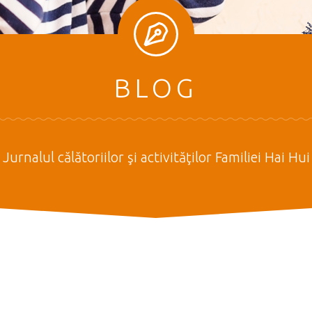
BLOG
Jurnalul călătoriilor şi activităţilor Familiei Hai Hui