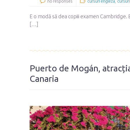
no responses
cursuri engleza
cursuri
E o modă să dea copiii examen Cambridge. E 
[…]
Puerto de Mogán, atracția
Canaria