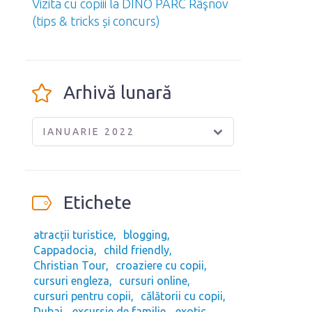
Vizita cu copiii la DINO PARC Râşnov
(tips & tricks și concurs)
Arhivă lunară
IANUARIE 2022
Etichete
atracții turistice
blogging
Cappadocia
child friendly
Christian Tour
croaziere cu copii
cursuri engleza
cursuri online
cursuri pentru copii
călătorii cu copii
Dubai
excursie de familie
exotic