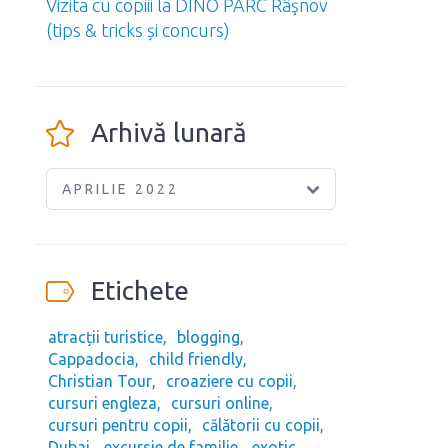
Vizita cu copiii la DINO PARC Râşnov
(tips & tricks și concurs)
Arhivă lunară
APRILIE 2022
Etichete
atracții turistice
blogging
Cappadocia
child friendly
Christian Tour
croaziere cu copii
cursuri engleza
cursuri online
cursuri pentru copii
călătorii cu copii
Dubai
excursie de familie
exotic