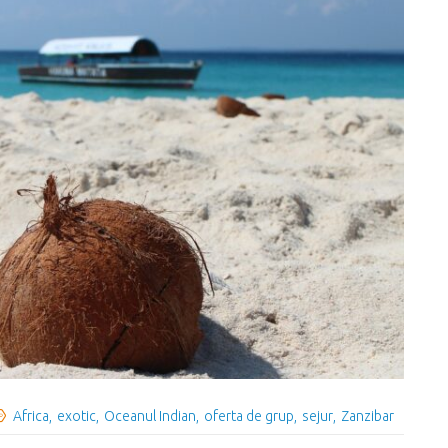
Africa
exotic
Oceanul Indian
oferta de grup
sejur
Zanzibar