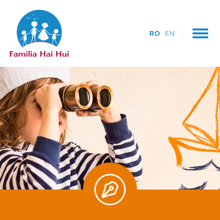
RO
EN