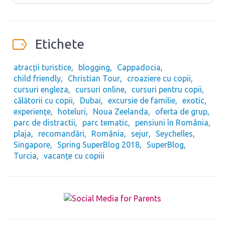
Etichete
atracții turistice
blogging
Cappadocia
child friendly
Christian Tour
croaziere cu copii
cursuri engleza
cursuri online
cursuri pentru copii
călătorii cu copii
Dubai
excursie de familie
exotic
experiențe
hoteluri
Noua Zeelanda
oferta de grup
parc de distractii
parc tematic
pensiuni în România
plaja
recomandări
România
sejur
Seychelles
Singapore
Spring SuperBlog 2018
SuperBlog
Turcia
vacanțe cu copiii