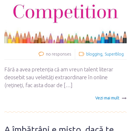
no responses
blogging
SuperBlog
Fără a avea pretenția că am vreun talent literar
deosebit sau veleități extraordinare în online
(rețineți, fac asta doar de […]
Vezi mai mult
A îmbătrâni e mișto, dacă te