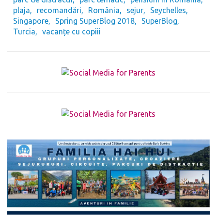
plaja
recomandări
România
sejur
Seychelles
Singapore
Spring SuperBlog 2018
SuperBlog
Turcia
vacanțe cu copiii
The form you have selected does not exist.