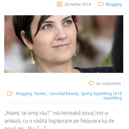
28 martie 2018
Blogging
no responses
blogging
Farmec
Gerovital Beauty
Spring SuperBlog 2018
SuperBlog
„Mami, te simți rău?” mă întreabă Ionuț într-o
amiază, cu o vădită îngrijorare pe fețișoara lui de
nouă ani. „Nu, […]