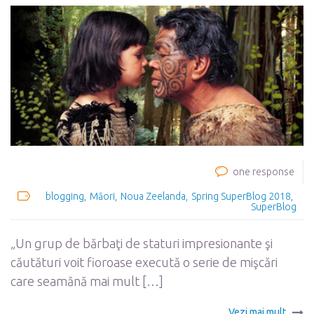
one response
blogging
Māori
Noua Zeelanda
Spring SuperBlog 2018
SuperBlog
„Un grup de bărbaţi de staturi impresionante şi
căutături voit fioroase execută o serie de mişcări
care seamănă mai mult […]
Vezi mai mult