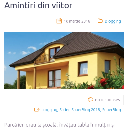
Amintiri din viitor
16 martie 2018
Blogging
no responses
blogging
Spring SuperBlog 2018
SuperBlog
Parcă ieri erau la școală, învățau tabla înmulțirii și