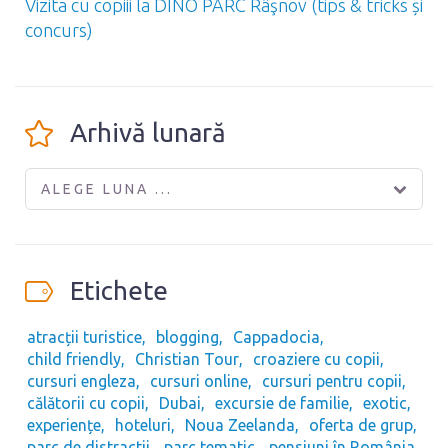
Vizita cu copiii la DINO PARC Râşnov (tips & tricks și
concurs)
Arhivă lunară
ALEGE LUNA ...
Etichete
atracții turistice
blogging
Cappadocia
child friendly
Christian Tour
croaziere cu copii
cursuri engleza
cursuri online
cursuri pentru copii
călătorii cu copii
Dubai
excursie de familie
exotic
experiențe
hoteluri
Noua Zeelanda
oferta de grup
parc de distractii
parc tematic
pensiuni în România