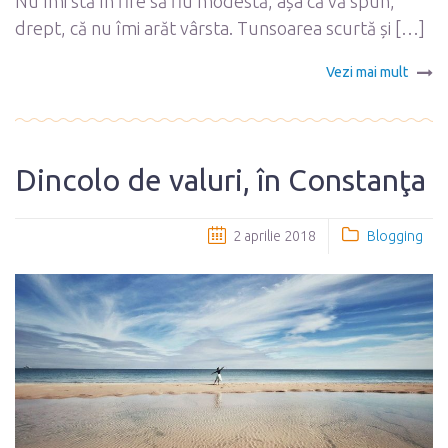
Nu îmi stă în fire să fiu modestă, așa că vă spun,
drept, că nu îmi arăt vârsta. Tunsoarea scurtă și […]
Vezi mai mult
Dincolo de valuri, în Constanţa
2 aprilie 2018
Blogging