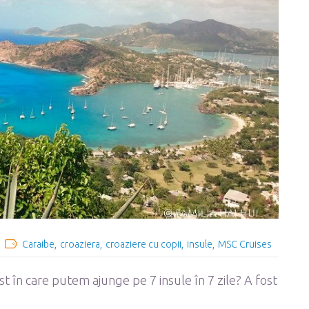
Caraibe
croaziera
croaziere cu copii
insule
MSC Cruises
st în care putem ajunge pe 7 insule în 7 zile? A fost