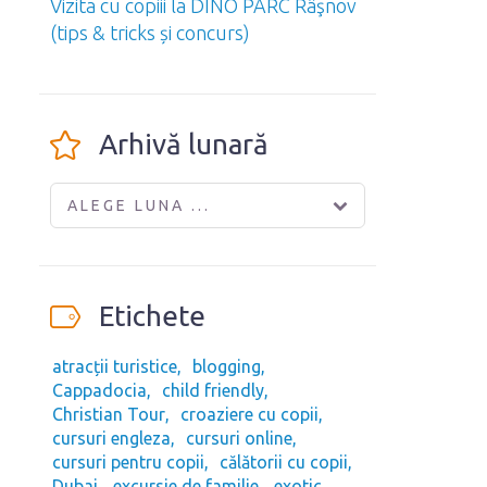
Vizita cu copiii la DINO PARC Râşnov
(tips & tricks și concurs)
Arhivă lunară
ALEGE LUNA ...
Etichete
atracții turistice
blogging
Cappadocia
child friendly
Christian Tour
croaziere cu copii
cursuri engleza
cursuri online
cursuri pentru copii
călătorii cu copii
Dubai
excursie de familie
exotic