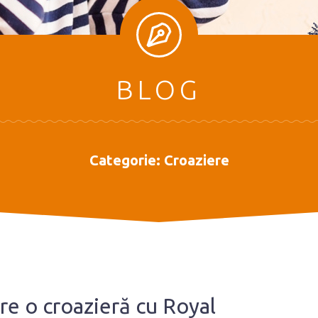
BLOG
Categorie:
Croaziere
pre o croazieră cu Royal