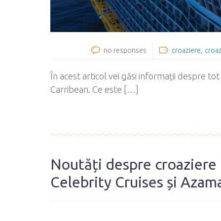
no responses
croaziere
croaz
În acest articol vei găsi informații despre to
Carribean. Ce este […]
Noutăți despre croaziere 
Celebrity Cruises și Azam