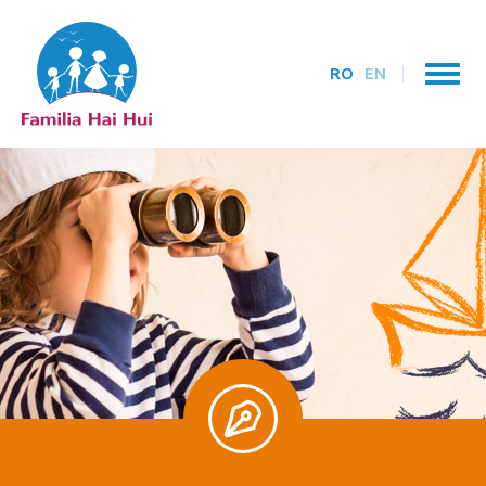
RO
EN