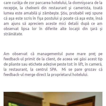
care curăţa de zor parcarea hotelului, la domnişoara de la
recepţie, la chelnerii din restaurant şi camerista, toată
lumea este amabilă şi zâmbeşte. Ştiu, probabil veţi spune
că aşa este scris în fişa postului şi poate că aşa este, însă
am ajuns să apreciem aceste mici detalii după ce am
observat lipsa lor în diferite alte locaţii din ţară şi
străinătate.
Am observat că managementul pune mare preţ pe
feedback-ul primit de la client, de aceea vei găsi acest tip
de pliante sau etichete adezive peste tot: în lift, în cameră,
la restaurant, la centrul SPA. Mi se pare grozav că
feedback-ul merge direct la proprietarul hotelului.