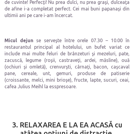
de cuvinte! Perfecţi! Nu prea dulci, nu prea graşi, dulceaţa
de afine i-a completat perfect. Cei mai buni papanaşi din
ultimii ani pe care i-am încercat.
Micul dejun
se serveşte între orele 07.30 – 10.00 în
restaurantul principal al hotelului, un bufet variat ce
include mai multe feluri de brânzeturi şi mezeluri, pate,
zacuscă, legume (roşii, castraveţi, ardei, măsline), ouă
(ochiuri şi omletă), crenvurşti, cârnaţi, bacon, caşcaval
pane, cereale, unt, gemuri, produse de patiserie
(croissante, melci, mini brioşe), fructe, lapte, sucuri, ceai,
cafea Julius Meihl la esspresoare.
3. RELAXAREA E LA EA ACASĂ cu
atâtea opţiuni de distracţie,