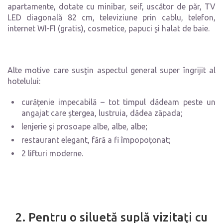
apartamente, dotate cu minibar, seif, uscător de păr, TV
LED diagonală 82 cm, televiziune prin cablu, telefon,
internet WI-FI (gratis), cosmetice, papuci şi halat de baie.
Alte motive care susţin aspectul general super îngrijit al
hotelului:
curăţenie impecabilă – tot timpul dădeam peste un
angajat care ştergea, lustruia, dădea zăpada;
lenjerie şi prosoape albe, albe, albe;
restaurant elegant, fără a fi împopoţonat;
2 lifturi moderne.
2. Pentru o siluetă suplă vizitaţi cu