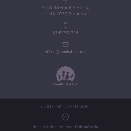
Str. Redutei nr. 6, Sector 4
cod 040757, București
0745 752 724
office@familiahaihui.ro
© 2017 FAMILIA HAI HUI SRL
design & development
DsignMedia