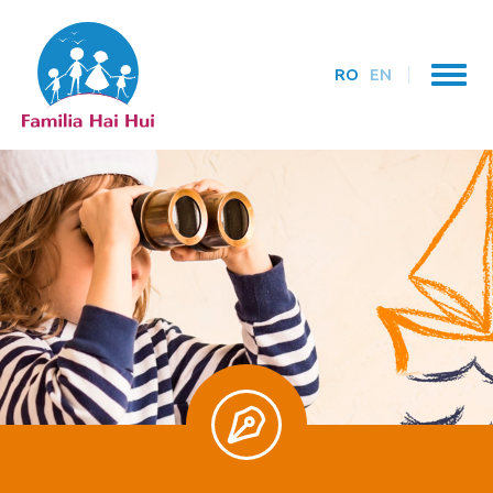
RO
EN