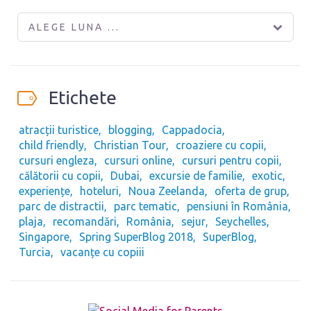
ALEGE LUNA ...
Etichete
atracții turistice
blogging
Cappadocia
child friendly
Christian Tour
croaziere cu copii
cursuri engleza
cursuri online
cursuri pentru copii
călătorii cu copii
Dubai
excursie de familie
exotic
experiențe
hoteluri
Noua Zeelanda
oferta de grup
parc de distractii
parc tematic
pensiuni în România
plaja
recomandări
România
sejur
Seychelles
Singapore
Spring SuperBlog 2018
SuperBlog
Turcia
vacanțe cu copiii