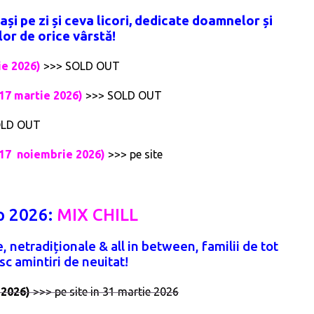
și pe zi și ceva licori, dedicate doamnelor și
or de orice vârstă!
ie 2026)
>>> SOLD OUT
– 17 martie 2026)
>>> SOLD OUT
LD OUT
 – 17 noiembrie 2026)
>>> pe site
p 2026:
MIX CHILL
, netradiționale & all in between, familii de tot
sc amintiri de neuitat!
e 2026)
>>> pe site in 31 martie 2026