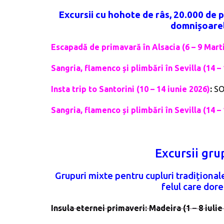
Excursii cu hohote de râs, 20.000 de pa
domnișoarel
Escapadă de primavară în Alsacia (6 – 9 Mart
Sangria, flamenco și plimbări în Sevilla (14 
Insta trip to Santorini (10 – 14 iunie 2026)
:
SO
Sangria, flamenco și plimbări în Sevilla (14
Excursii gru
Grupuri mixte pentru cupluri tradiționale
felul care dore
Insula eternei primaveri: Madeira (1 – 8 iuli