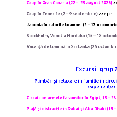
Grup în Gran Canaria (22 – 29 august 2026)
>
Grup în
Tenerife
(2 – 9 septembrie)
>>> pe si
Japonia în culorile toamnei (2 – 13 octombri
Stockholm, Venetia Nordului (15 – 18 octom
Vacanță de toamnă în
Sri Lanka
(25 octombri
Excursii grup
Plimbări și relaxare în familie în circu
experiențe un
Circuit pe urmele faraonilor în Egipt, 13 – 2
Plajă și distracție în Dubai și Abu Dhabi (15 