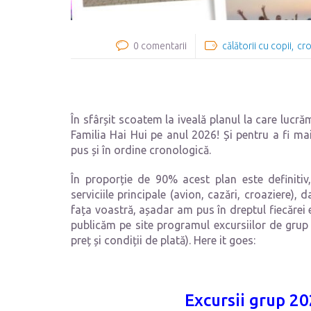
0 comentarii
călătorii cu copii
cro
În sfârșit scoatem la iveală planul la care lucră
Familia Hai Hui pe anul 2026! Și pentru a fi ma
pus și în ordine cronologică.
În proporție de 90% acest plan este definitiv
serviciile principale (avion, cazări, croaziere),
fața voastră, așadar am pus în dreptul fiecărei
publicăm pe site programul excursiilor de grup (
preț și condiții de plată). Here it goes:
Excursii grup 2