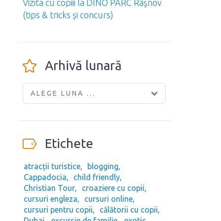
Vizita cu copiii la DINO PARC Râşnov
(tips & tricks și concurs)
Arhivă lunară
ALEGE LUNA ...
Etichete
atracții turistice
blogging
Cappadocia
child friendly
Christian Tour
croaziere cu copii
cursuri engleza
cursuri online
cursuri pentru copii
călătorii cu copii
Dubai
excursie de familie
exotic