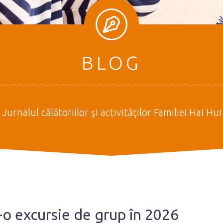
BLOG
Jurnalul călătoriilor şi activităţilor Familiei Hai Hui
r-o excursie de grup în 2026