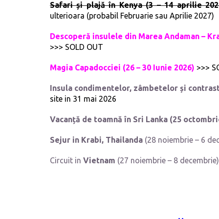
Safari și plajă în Kenya (3 – 14 aprilie 2
ulterioara (probabil Februarie sau Aprilie 2027)
Descoperă insulele din Marea Andaman – Krabi
>>> SOLD OUT
Magia Capadocciei (26 – 30 Iunie 2026)
>>> S
Insula condimentelor, zâmbetelor și contras
site in 31 mai 2026
Vacanță de toamnă în
Sri Lanka
(25 octombri
Sejur in Krabi, Thailanda
(28 noiembrie – 6 de
Circuit in
Vietnam
(27 noiembrie – 8 decembrie