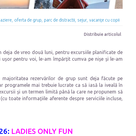
aziere
oferta de grup
parc de distractii
sejur
vacanţe cu copii
Distribuie articolul
m deja de vreo două luni, pentru excursiile planificate de
i ușor pentru voi, le-am împărțit cumva pe nișe și le-am
, majoritatea rezervărilor de grup sunt deja făcute pe
 dar programele mai trebuie lucrate ca să iasă la iveală în
 excursii și un termen limită până la care ne propunem să
cu toate informațiile aferente despre serviciile incluse,
026:
LADIES ONLY FUN