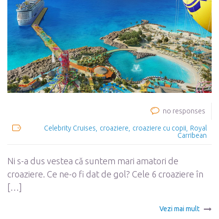
no responses
Celebrity Cruises
croaziere
croaziere cu copii
Royal
Carribean
Ni s-a dus vestea că suntem mari amatori de
croaziere. Ce ne-o fi dat de gol? Cele 6 croaziere în
[…]
Vezi mai mult