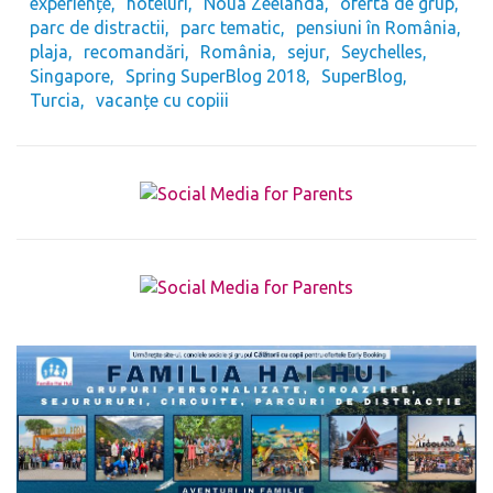
experiențe
hoteluri
Noua Zeelanda
oferta de grup
parc de distractii
parc tematic
pensiuni în România
plaja
recomandări
România
sejur
Seychelles
Singapore
Spring SuperBlog 2018
SuperBlog
Turcia
vacanțe cu copiii
The form you have selected does not exist.