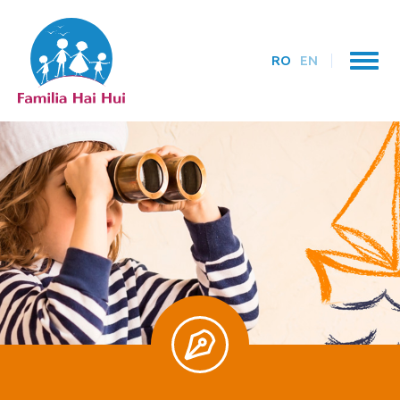
RO
EN