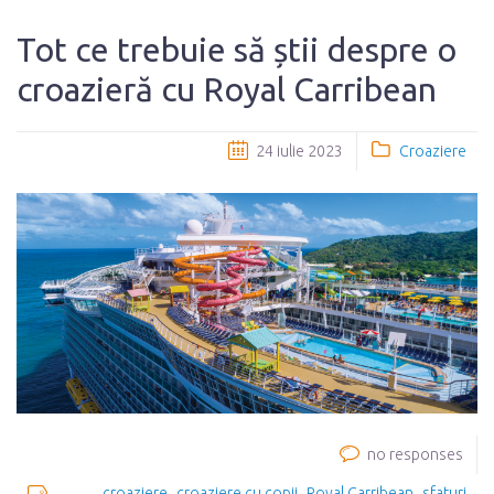
Tot ce trebuie să știi despre o
croazieră cu Royal Carribean
24 iulie 2023
Croaziere
no responses
croaziere
croaziere cu copii
Royal Carribean
sfaturi