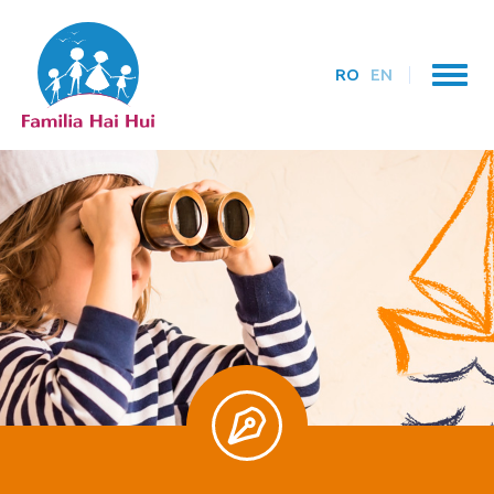
RO
EN