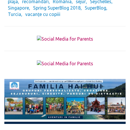
plaja
recomandări
România
sejur
Seychelles
Singapore
Spring SuperBlog 2018
SuperBlog
Turcia
vacanțe cu copiii
The form you have selected does not exist.