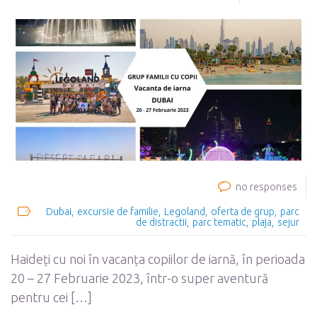
no responses
Dubai
excursie de familie
Legoland
oferta de grup
parc
de distractii
parc tematic
plaja
sejur
Haideți cu noi în vacanța copiilor de iarnă, în perioada
20 – 27 Februarie 2023, într-o super aventură
pentru cei […]