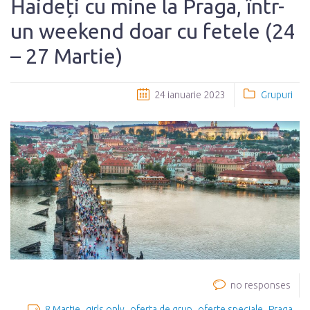
Haideți cu mine la Praga, într-
un weekend doar cu fetele (24
– 27 Martie)
24 ianuarie 2023
Grupuri
no responses
8 Martie
girls only
oferta de grup
oferte speciale
Praga