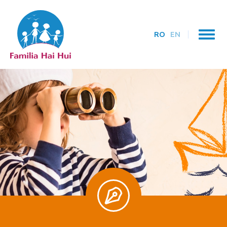
RO
EN