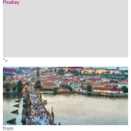
Pixabay
">
Pexels
from