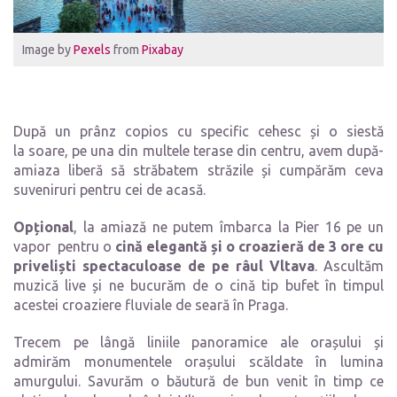
Image by
Pexels
from
Pixabay
După un prânz copios cu specific cehesc și o siestă
la soare, pe una din multele terase din centru, avem după-
amiaza liberă să străbatem străzile și cumpărăm ceva
suveniruri pentru cei de acasă.
Opțional
, la amiază ne putem îmbarca la Pier 16 pe un
vapor pentru o
cină elegantă și o croazieră de 3 ore cu
priveliști spectaculoase de pe râul Vltava
. Ascultăm
muzică live și ne bucurăm de o cină tip bufet în timpul
acestei croaziere fluviale de seară în Praga.
Trecem pe lângă liniile panoramice ale orașului și
admirăm monumentele orașului scăldate în lumina
amurgului. Savurăm o băutură de bun venit în timp ce