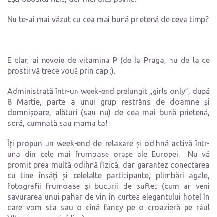
Nu te-ai mai văzut cu cea mai bună prietenă de ceva timp?
E clar, ai nevoie de vitamina P (de la Praga, nu de la ce
prostii vă trece vouă prin cap :).
Administrată într-un week-end prelungit „girls only”, după
8 Martie, parte a unui grup restrâns de doamne și
domnișoare, alături (sau nu) de cea mai bună prietenă,
soră, cumnată sau mama ta!
Îți propun un week-end de relaxare și odihnă activă într-
una din cele mai frumoase orașe ale Europei. Nu vă
promit prea multă odihnă fizică, dar garantez conectarea
cu tine însăți și celelalte participante, plimbări agale,
fotografii frumoase și bucurii de suflet (cum ar veni
savurarea unui pahar de vin în curtea elegantului hotel în
care vom sta sau o cină fancy pe o croazieră pe râul