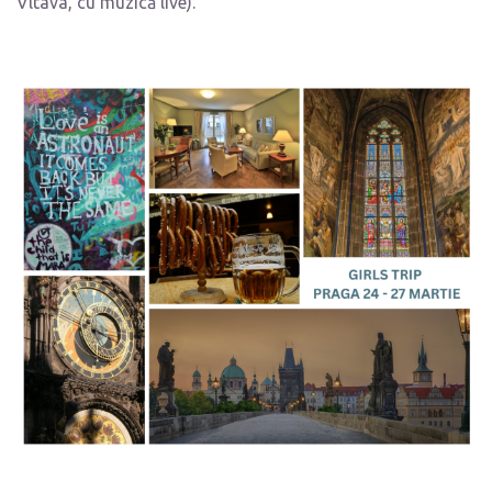
Vltava, cu muzică live).