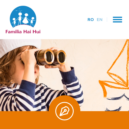
RO
EN