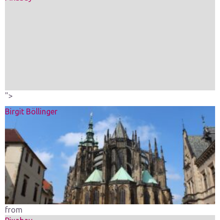
">
Birgit Böllinger
from