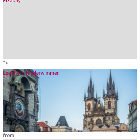
Pixabay
">
Leonhard Niederwimmer
from