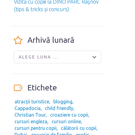
Vizita cu copiii la DINO PARC Râşnov
(tips & tricks și concurs)
Arhivă lunară
ALEGE LUNA ...
Etichete
atracții turistice
blogging
Cappadocia
child friendly
Christian Tour
croaziere cu copii
cursuri engleza
cursuri online
cursuri pentru copii
călătorii cu copii
Dubai
excursie de familie
exotic