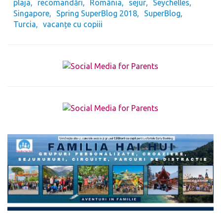
plaja
recomandări
România
sejur
Seychelles
Singapore
Spring SuperBlog 2018
SuperBlog
Turcia
vacanțe cu copiii
The form you have selected does not exist.