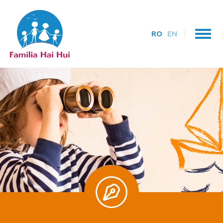
RO
EN