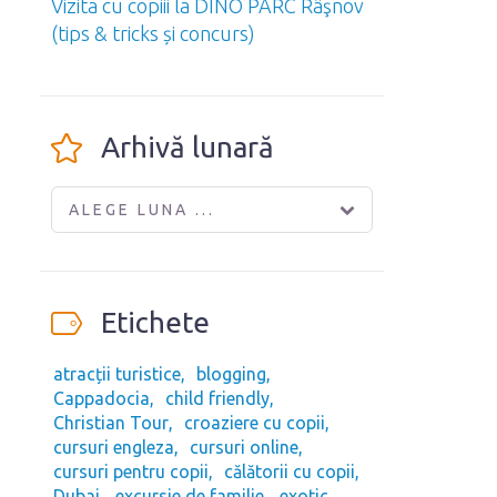
Vizita cu copiii la DINO PARC Râşnov
(tips & tricks și concurs)
Arhivă lunară
ALEGE LUNA ...
Etichete
atracții turistice
blogging
Cappadocia
child friendly
Christian Tour
croaziere cu copii
cursuri engleza
cursuri online
cursuri pentru copii
călătorii cu copii
Dubai
excursie de familie
exotic