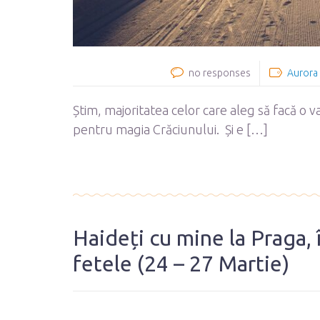
no responses
Aurora
Știm, majoritatea celor care aleg să facă o va
pentru magia Crăciunului. Și e […]
Haideți cu mine la Praga,
fetele (24 – 27 Martie)