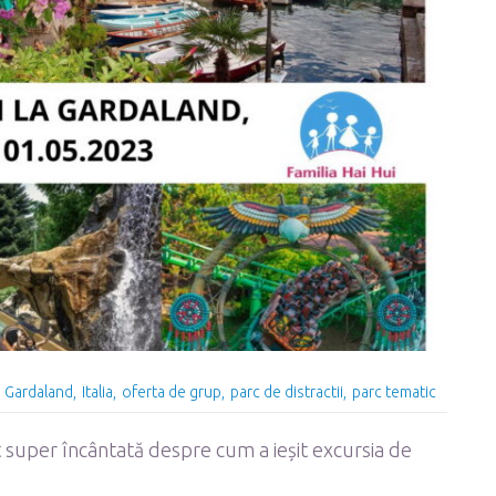
Gardaland
Italia
oferta de grup
parc de distractii
parc tematic
t super încântată despre cum a ieșit excursia de