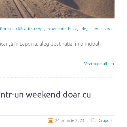
 Boreala
călătorii cu copii
experiențe
husky ride
Laponia
zoo
canță în Laponia, aleg destinația, în principal,
Vezi mai mult
 într-un weekend doar cu
24 ianuarie 2023
Grupuri