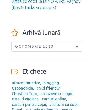
Vizita cu copiii la DINO PARC Râşnov
(tips & tricks și concurs)
Arhivă lunară
OCTOMBRIE 2023
Etichete
atracții turistice
blogging
Cappadocia
child friendly
Christian Tour
croaziere cu copii
cursuri engleza
cursuri online
cursuri pentru copii
călătorii cu copii
Dubai
excursie de familie
exotic