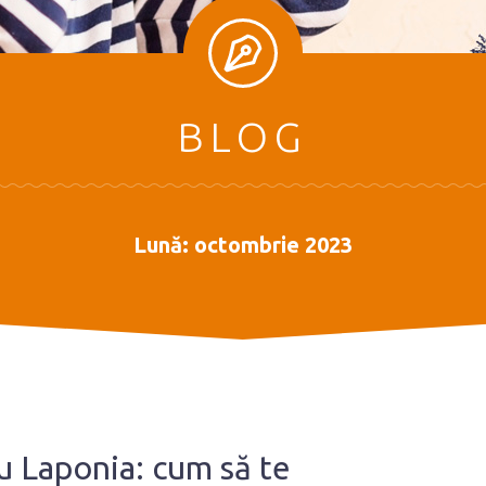
BLOG
Lună:
octombrie 2023
ru Laponia: cum să te