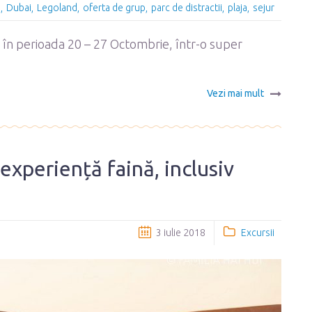
i
Dubai
Legoland
oferta de grup
parc de distractii
plaja
sejur
, în perioada 20 – 27 Octombrie, într-o super
Vezi mai mult
 experiență faină, inclusiv
3 iulie 2018
Excursii