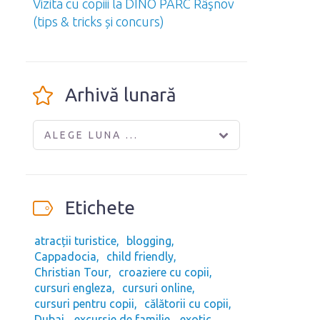
Vizita cu copiii la DINO PARC Râşnov
(tips & tricks și concurs)
Arhivă lunară
ALEGE LUNA ...
Etichete
atracții turistice
blogging
Cappadocia
child friendly
Christian Tour
croaziere cu copii
cursuri engleza
cursuri online
cursuri pentru copii
călătorii cu copii
Dubai
excursie de familie
exotic