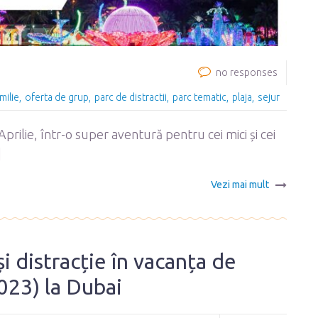
no responses
milie
oferta de grup
parc de distractii
parc tematic
plaja
sejur
prilie, într-o super aventură pentru cei mici și cei
]
Vezi mai mult
 distracție în vacanța de
023) la Dubai