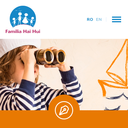
RO
EN