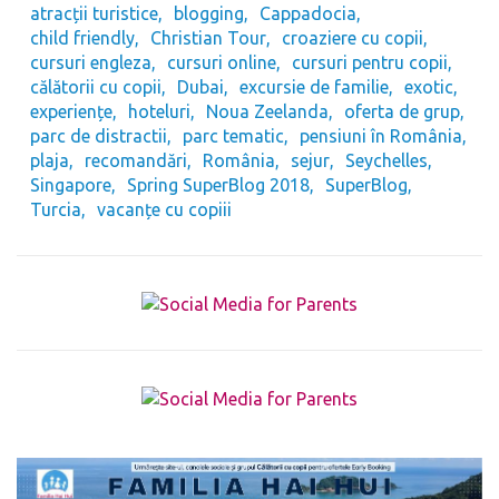
atracții turistice
blogging
Cappadocia
child friendly
Christian Tour
croaziere cu copii
cursuri engleza
cursuri online
cursuri pentru copii
călătorii cu copii
Dubai
excursie de familie
exotic
experiențe
hoteluri
Noua Zeelanda
oferta de grup
parc de distractii
parc tematic
pensiuni în România
plaja
recomandări
România
sejur
Seychelles
Singapore
Spring SuperBlog 2018
SuperBlog
Turcia
vacanțe cu copiii
The form you have selected does not exist.