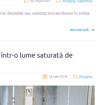
no responses
blogging
SuperBlog
rar deosebit sau veleități extraordinare în online
Vezi mai mult
într-o lume saturată de
29 iulie 2018
Blogging