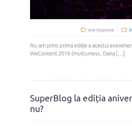
one response
b
Nu am prins prima ediție a acestui evenimen
WeContent 2019 (mulțumesc, Dana […]
SuperBlog la ediția anive
nu?