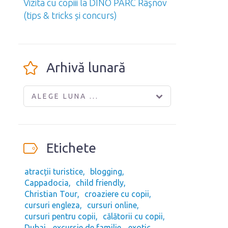
Vizita cu copiii la DINO PARC Râşnov
(tips & tricks și concurs)
Arhivă lunară
ALEGE LUNA ...
Etichete
atracții turistice
blogging
Cappadocia
child friendly
Christian Tour
croaziere cu copii
cursuri engleza
cursuri online
cursuri pentru copii
călătorii cu copii
Dubai
excursie de familie
exotic