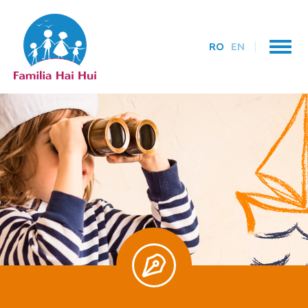
RO
EN