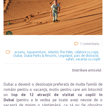
1 comentariu
acvariu
Aquaventure
Atlantis The Palm
călătorii cu copii
Dubai
Dubai Parks & Resorts
Legoland
parc de distractii
safari
vacanțe cu copiii
Distribuie articolul
Dubai a devenit o destinație preferată de multe familii de
români pentru o vacanţă, motiv pentru care am întocmit
un
top de 12 atracții de vizitat cu copiii în
Dubai
(pentru a le vedea pe toate aveți nevoie de o
vacanţă de minim o săptămână, ca să nu fie obositor