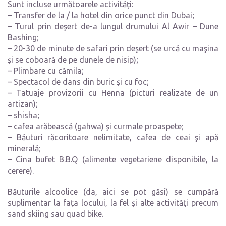
Sunt incluse următoarele activități:
– Transfer de la / la hotel din orice punct din Dubai;
– Turul prin deșert de-a lungul drumului Al Awir – Dune
Bashing;
– 20-30 de minute de safari prin deşert (se urcă cu maşina
şi se coboară de pe dunele de nisip);
– Plimbare cu cămila;
– Spectacol de dans din buric şi cu foc;
– Tatuaje provizorii cu Henna (picturi realizate de un
artizan);
– shisha;
– cafea arăbească (gahwa) și curmale proaspete;
– Băuturi răcoritoare nelimitate, cafea de ceai şi apă
minerală;
– Cina bufet B.B.Q (alimente vegetariene disponibile, la
cerere).
Băuturile alcoolice (da, aici se pot găsi) se cumpără
suplimentar la faţa locului, la fel şi alte activităţi precum
sand skiing sau quad bike.