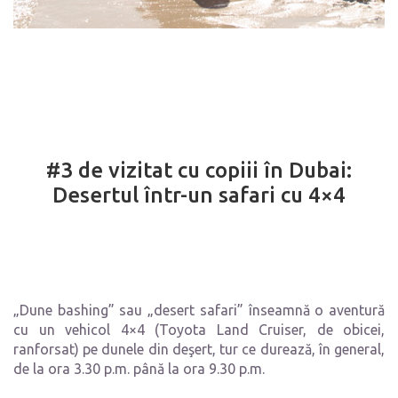
#3 de vizitat cu copiii în Dubai:
Desertul într-un safari cu 4×4
„Dune bashing” sau „desert safari” înseamnă o aventură
cu un vehicol 4×4 (Toyota Land Cruiser, de obicei,
ranforsat) pe dunele din deşert, tur ce durează, în general,
de la ora 3.30 p.m. până la ora 9.30 p.m.