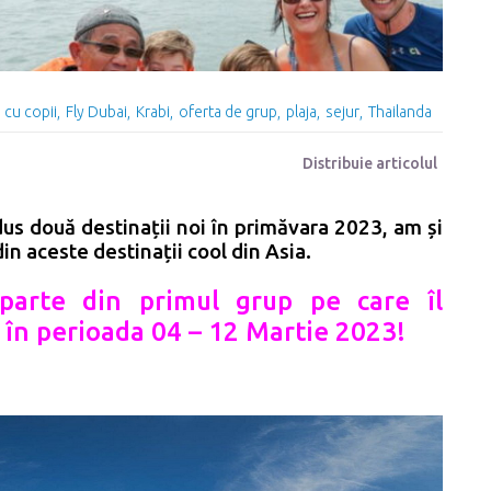
i cu copii
Fly Dubai
Krabi
oferta de grup
plaja
sejur
Thailanda
Distribuie articolul
dus două destinații noi în primăvara 2023, am și
din aceste
destinații
cool din Asia.
 parte din primul grup pe care îl
,
în perioada 04 – 12 Martie 2023!