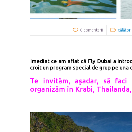
0 comentarii
călători
Imediat ce am aflat că Fly Dubai a intro
croit un program special de grup pe una 
Te invităm, a
ș
adar, să faci
organizăm în Krabi, Thailanda