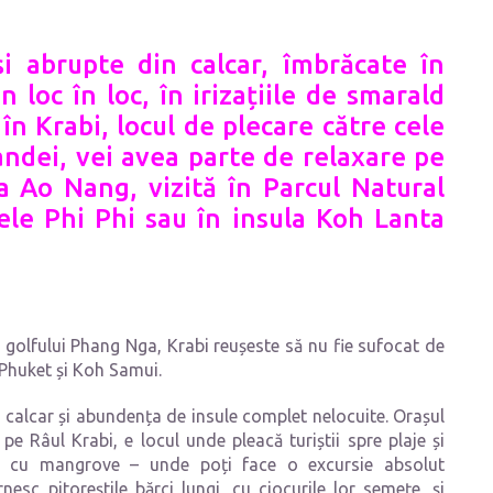
și abrupte din calcar, îmbrăcate în
n loc în loc, în irizațiile de smarald
în Krabi, locul de plecare către cele
andei, vei avea parte de relaxare pe
aja Ao Nang, vizită în Parcul Natural
ele Phi Phi sau în insula Koh Lanta
 golfului Phang Nga, Krabi reușeste să nu fie sufocat de
 Phuket și Koh Samui.
 calcar și abundența de insule complet nelocuite. Orașul
 pe Râul Krabi, e locul unde pleacă turiștii spre plaje și
ile cu mangrove – unde poți face o excursie absolut
c pitoreștile bărci lungi, cu ciocurile lor semețe, și