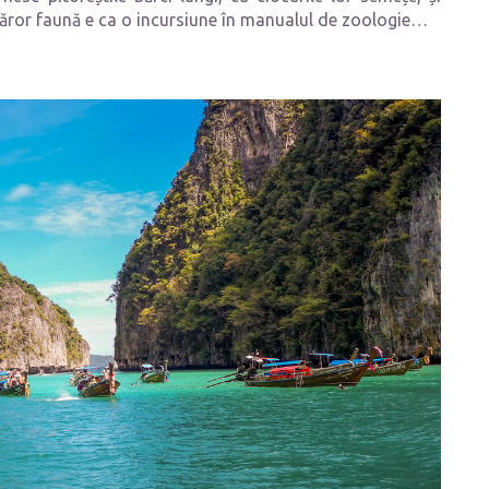
 căror faună e ca o incursiune în manualul de zoologie…