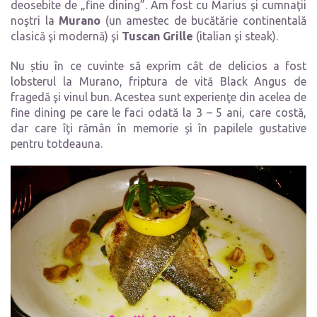
deosebite de „fine dining”. Am fost cu Marius şi cumnaţii
noştri la
Murano
(un amestec de bucătărie continentală
clasică şi modernă) şi
Tuscan Grille
(italian şi steak).
Nu știu în ce cuvinte să exprim cât de delicios a fost
lobsterul la Murano, friptura de vită Black Angus de
fragedă şi vinul bun. Acestea sunt experienţe din acelea de
fine dining pe care le faci odată la 3 – 5 ani, care costă,
dar care îţi rămân în memorie şi în papilele gustative
pentru totdeauna.