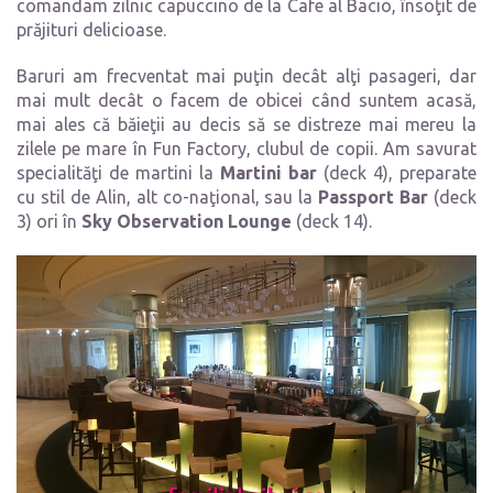
comandam zilnic capuccino de la Cafe al Bacio, însoţit de
prăjituri delicioase.
Baruri am frecventat mai puţin decât alţi pasageri, dar
mai mult decât o facem de obicei când suntem acasă,
mai ales că băieţii au decis să se distreze mai mereu la
zilele pe mare în Fun Factory, clubul de copii. Am savurat
specialităţi de martini la
Martini bar
(deck 4), preparate
cu stil de Alin, alt co-naţional, sau la
Passport Bar
(deck
3) ori în
Sky Observation Lounge
(deck 14).