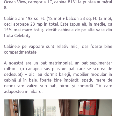
Ocean View, categoria 1C, cabina 8131 la puntea numărul
8.
Cabina are 192 sq. Ft. (18 mp) + balcon 53 sq. Ft. (5 mp),
deci aproape 23 mp în total. Este (spun ei), în medie, cu
15% mai mare totuşi decât cabinele de pe alte vase din
flota Celebrity.
Cabinele pe vapoare sunt relativ mici, dar foarte bine
compartimentate.
A noastră are un pat matrimonial, un pat suplimentar
roll-out (o canapea sus plus un pat care se scotea de
dedesubt) – aici au dormit băieţii, mobilier modular în
cabină şi în baie, foarte bine împărţit, spaţiu mare de
depozitare valize sub pat, birou şi comodă TV care
adăpostea minibarul.