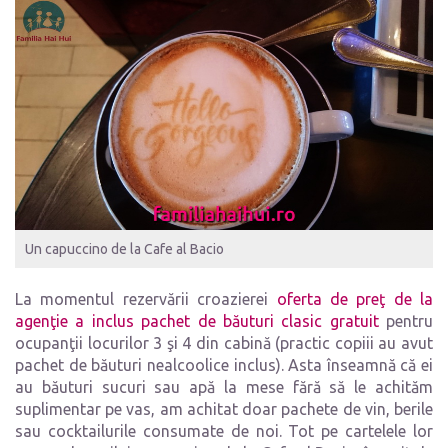
Un capuccino de la Cafe al Bacio
La momentul rezervării croazierei
oferta de preţ de la
agenţie a inclus pachet de băuturi clasic gratuit
pentru
ocupanţii locurilor 3 şi 4 din cabină (practic copiii au avut
pachet de băuturi nealcoolice inclus). Asta înseamnă că ei
au băuturi sucuri sau apă la mese fără să le achităm
suplimentar pe vas, am achitat doar pachete de vin, berile
sau cocktailurile consumate de noi. Tot pe cartelele lor