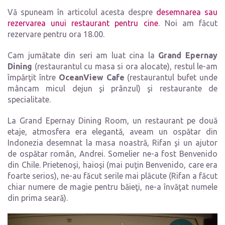
Vă spuneam în articolul acesta despre
desemnarea sau
rezervarea unui restaurant pentru cine
. Noi am făcut
rezervare pentru ora 18.00.
Cam jumătate din seri am luat cina la
Grand Epernay
Dining
(restaurantul cu masa si ora alocate), restul le-am
împărţit între
OceanView Cafe
(restaurantul bufet unde
mâncam micul dejun şi prânzul) şi restaurante de
specialitate.
La Grand Epernay Dining Room, un restaurant pe două
etaje, atmosfera era elegantă, aveam un ospătar din
Indonezia desemnat la masa noastră, Rifan şi un ajutor
de ospătar român, Andrei. Somelier ne-a fost Benvenido
din Chile. Prietenoşi, haioşi (mai puţin Benvenido, care era
foarte serios), ne-au făcut serile mai plăcute (Rifan a făcut
chiar numere de magie pentru băieţi, ne-a învăţat numele
din prima seară).