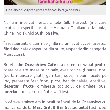
Fine dining, cu pregătirea mâncării în faţa noastră
Nu am încercat restaurantele Silk Harvest (mâncare
exotică cu specific asiatic – Vietnam, Thailanda, Japonia,
China, India), nici Sushi on Five.
În restaurantele Luminae şi Blu nu am avut acces, acestea
fiind dedicate oaspeţilor din suite, respectiv din categoria
AquaClass).
Bufetul din
OceanView Cafe
era extrem de variat pentru
toate cele trei mese principale, avea tot ce îţi puteai dori
(de la mâncare gătită, garnituri, supe, fripturi făcute pe
loc, preparate fast food, pizza, bar de salate, aperitive,
deserturi, fructe, dimineața tot soiul de omlete, ouă,
mezeluri, brânzeturi, clătite, waffles).
În câteva amieze am înlocuit prânzul de la Oceanview cu
mâncarea de la
Mast Grill & Bar
(restaurantul fast food