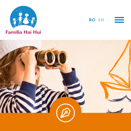
RO
EN