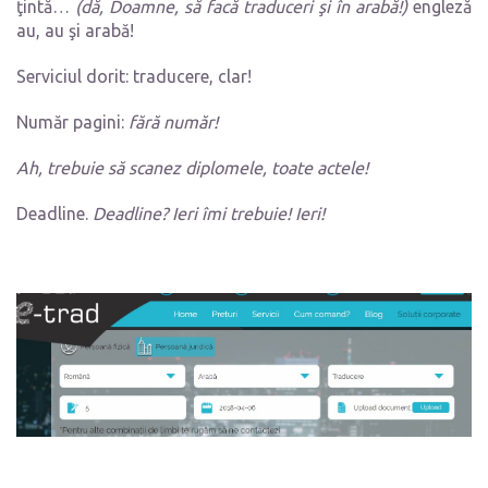
ţintă…
(dă, Doamne, să facă traduceri şi în arabă!)
engleză
au, au şi arabă!
Serviciul dorit: traducere, clar!
Număr pagini:
fără număr!
Ah, trebuie să scanez diplomele, toate actele!
Deadline.
Deadline? Ieri îmi trebuie! Ieri!