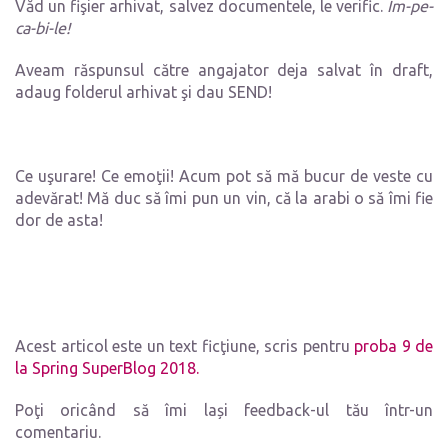
Văd un fişier arhivat, salvez documentele, le verific.
Im-pe-
ca-bi-le!
Aveam răspunsul către angajator deja salvat în draft,
adaug folderul arhivat şi dau SEND!
Ce uşurare! Ce emoţii! Acum pot să mă bucur de veste cu
adevărat! Mă duc să îmi pun un vin, că la arabi o să îmi fie
dor de asta!
Acest articol este un text ficţiune, scris pentru
proba 9 de
la Spring SuperBlog 2018.
Poţi oricând să îmi lași feedback-ul tău într-un
comentariu.