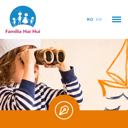
RO
EN