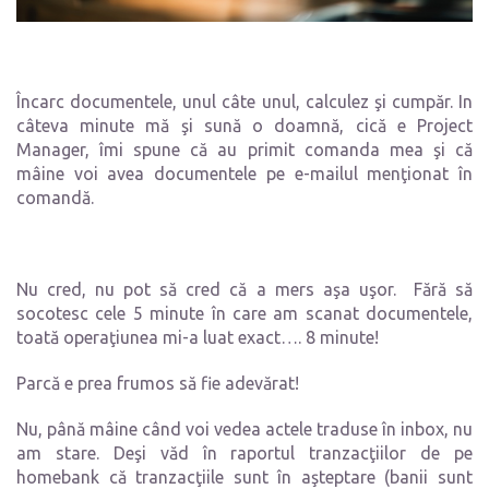
Încarc documentele, unul câte unul, calculez şi cumpăr. In
câteva minute mă şi sună o doamnă, cică e Project
Manager, îmi spune că au primit comanda mea şi că
mâine voi avea documentele pe e-mailul menţionat în
comandă.
Nu cred, nu pot să cred că a mers aşa uşor. Fără să
socotesc cele 5 minute în care am scanat documentele,
toată operaţiunea mi-a luat exact…. 8 minute!
Parcă e prea frumos să fie adevărat!
Nu, până mâine când voi vedea actele traduse în inbox, nu
am stare. Deşi văd în raportul tranzacţiilor de pe
homebank că tranzacţiile sunt în aşteptare (banii sunt