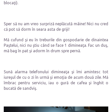
blocaţi).
Sper să nu am vreo surpriză neplăcută mâine! Nici nu cred
că pot să dorm în seara asta de griji!
Mă cufund şi eu în treburile din gospodarie de dinaintea
Paştelui, nici nu ştiu când se face 1 dimineaţa. Fac un duş,
mă bag în pat şi adorm în drum spre pernă.
Sună alarma telefonului dimineaţa şi îmi amintesc tot
iureşul de cu o zi în urmă şi emoţia de acum două zile. Mă
îmbrac pentru serviciu, iau o gură de cafea şi înghit o
bucată de sandviş.