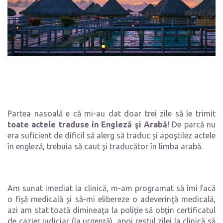
Partea nasoală e că mi-au dat doar trei zile să le trimit
toate actele traduse în Engleză şi Arabă
! De parcă nu
era suficient de dificil să alerg să traduc şi apoştilez actele
în engleză, trebuia să caut şi traducător în limba arabă.
Am sunat imediat la clinică, m-am programat să îmi facă
o fişă medicală şi să-mi elibereze o adeverinţă medicală,
azi am stat toată dimineaţa la poliţie să obţin certificatul
de cazier judiciar (la urgenţă), apoi restul zilei la clinică să