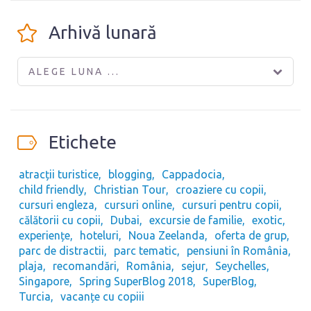
Arhivă lunară
ALEGE LUNA ...
Etichete
atracții turistice
blogging
Cappadocia
child friendly
Christian Tour
croaziere cu copii
cursuri engleza
cursuri online
cursuri pentru copii
călătorii cu copii
Dubai
excursie de familie
exotic
experiențe
hoteluri
Noua Zeelanda
oferta de grup
parc de distractii
parc tematic
pensiuni în România
plaja
recomandări
România
sejur
Seychelles
Singapore
Spring SuperBlog 2018
SuperBlog
Turcia
vacanțe cu copiii