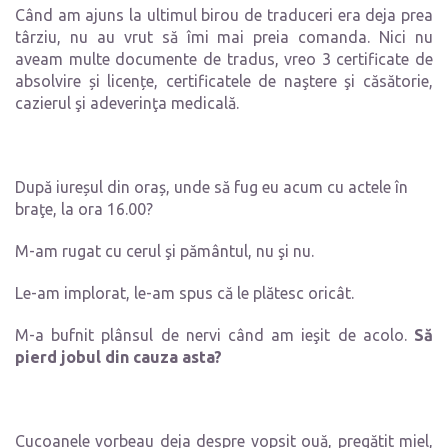
Când am ajuns la ultimul birou de traduceri era deja prea
târziu, nu au vrut să îmi mai preia comanda. Nici nu
aveam multe documente de tradus, vreo 3 certificate de
absolvire și licențe, certificatele de naştere şi căsătorie,
cazierul şi adeverinţa medicală.
După iureșul din oraș, unde să fug eu acum cu actele în
braţe, la ora 16.00?
M-am rugat cu cerul şi pământul, nu şi nu.
Le-am implorat, le-am spus că le plătesc oricât.
M-a bufnit plânsul de nervi când am ieşit de acolo.
Să
pierd jobul din cauza asta?
Cucoanele vorbeau deja despre vopsit ouă, pregătit miel,