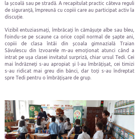
la școală sau pe stradă. A recapitulat practic câteva reguli
de siguranță, împreună cu copiii care au participat activ la
discuție.
Vizibil entuziasmați, îmbrăcați în cămășuțe albe sau bleu,
foindu-se pe scaune ca orice copil normal de șapte ani,
copiii de clasa întâi din școala gimnazială Traian
Săvulescu din Izvoarele m-au emoționat atunci când a
intrat pe ușa clasei invitatul surpriză, chiar ursul Tedi. Cei
mai îndrăzneți s-au apropiat și l-au îmbrățișat, cei timizi
s-au ridicat mai greu din bănci, dar toți s-au îndreptat
spre Tedi pentru o îmbrățișare de grup.