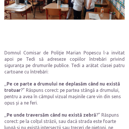
Domnul Comisar de Poliţie Marian Popescu l-a invitat
apoi pe Tedi să adreseze copiilor întrebări privind
siguranța pe drumurile publice. Tedi a arătat clasei patru
cartoane cu întrebări:
,,
Pe ce parte a drumului ne deplasăm când nu există
trotuar
?” Răspuns corect: pe partea stângă a drumului,
pentru a avea în câmpul vizual mașinile care vin din sens
opus și a ne feri.
,,
Pe unde traversăm când nu există zebră
?” Răspuns
corect: pe la colțul străzii, sau dacă strada este foarte
lungă și nu există intersecții sau treceri de pietoni, ne