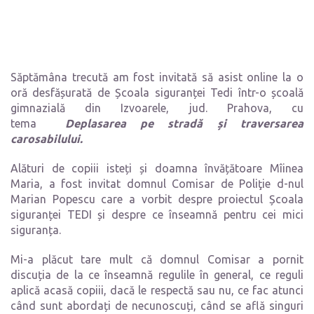
Săptămâna trecută am fost invitată să asist online la o
oră desfășurată de Școala
siguranței
Tedi într-o școală
gimnazială din Izvoarele, jud. Prahova, cu
tema
Deplasarea pe stradă și traversarea
carosabilului.
Alături de copiii isteți și doamna învățătoare Mîinea
Maria, a fost invitat domnul
Comisar de Poli
ţ
ie d-nul
Marian Popescu care a vorbit despre proiectul Școala
siguranței TEDI și despre ce înseamnă pentru cei mici
siguranța.
Mi-a plăcut tare mult că domnul Comisar a pornit
discuția de la ce înseamnă regulile în general, ce reguli
aplică acasă copiii, dacă le respectă sau nu, ce fac atunci
când sunt abordați de necunoscuți, când se află singuri