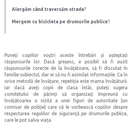
Alergăm când traversăm strada
?
Mergem cu bicicleta pe drumurile publice
?
Puneți copiilor voștri aceste întrebări și așteptați
răspunsurile lor. Dacă greșesc, e posibil să fi auzit
răspunsurile corecte de la învățătoare, să fi discutat în
familie subiectul, dar ei să nu fi asimilat informațiile. Ca în
orice metodă de învățare, repetiția este mama învățăturii.
Iar dacă aveți copii de clasa întâi, puteți sugera
comitetului de părinți să organizați împreună cu
învățătoarea o vizită a unei figuri de autoritate (un
comisar de poliție) care să le vorbească copiilor despre
respectarea regulilor de siguranță pe drumurile publice,
care le pot salva viața.