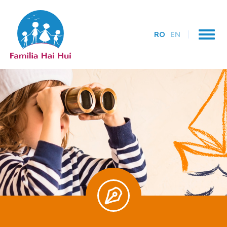
RO
EN