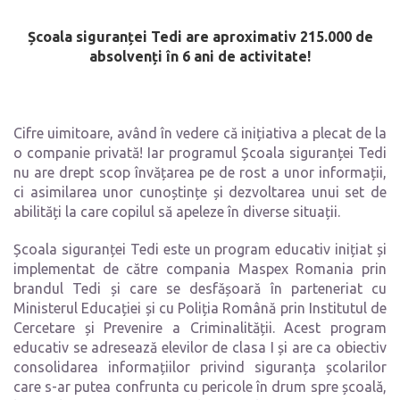
Școala siguranței Tedi are aproximativ 215.000 de
absolvenți în 6 ani de activitate!
Cifre uimitoare, având în vedere că inițiativa a plecat de la
o companie privată! Iar
programul Școala siguranței Tedi
nu are drept scop învățarea pe de rost a unor informații,
ci asimilarea unor cunoștințe și dezvoltarea unui set de
abilități la care copilul să apeleze în diverse situații.
Școala siguranței Tedi este un program educativ inițiat și
implementat de către compania Maspex Romania prin
brandul Tedi și care se desfășoară în parteneriat cu
Ministerul Educației și cu Poliția Română prin Institutul de
Cercetare și Prevenire a Criminalității.
Acest program
educativ se adresează elevilor de clasa I și are ca obiectiv
consolidarea informațiilor privind
siguranț
a
școlarilor
care s
-ar putea
confrunt
a
cu
pericole
în drum spre școală,