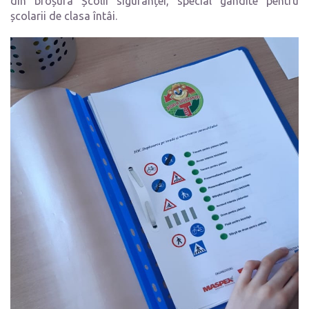
din broșura Școlii siguranței, special gândite pentru
școlarii de clasa întâi.