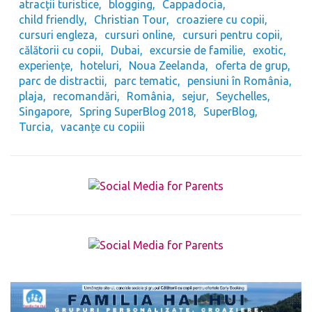
atracții turistice
blogging
Cappadocia
child friendly
Christian Tour
croaziere cu copii
cursuri engleza
cursuri online
cursuri pentru copii
călătorii cu copii
Dubai
excursie de familie
exotic
experiențe
hoteluri
Noua Zeelanda
oferta de grup
parc de distractii
parc tematic
pensiuni în România
plaja
recomandări
România
sejur
Seychelles
Singapore
Spring SuperBlog 2018
SuperBlog
Turcia
vacanțe cu copiii
The form you have selected does not exist.