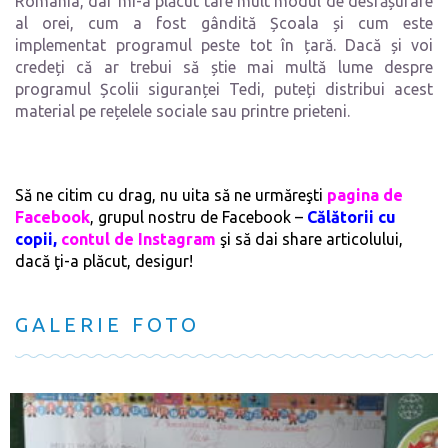
România, dar mi-a plăcut tare mult modul de desfășurare
al orei, cum a fost gândită Școala și cum este
implementat programul peste tot în țară. Dacă și voi
credeți că ar trebui să știe mai multă lume despre
programul Școlii siguranței Tedi, puteți distribui acest
material pe rețelele sociale sau printre prieteni.
Să ne citim cu drag, nu uita să ne urmăreşti
pagina de
Facebook
, grupul nostru de Facebook –
Călătorii cu
copii
,
contul de Instagram
şi să dai share articolului,
dacă ţi-a plăcut, desigur!
GALERIE FOTO