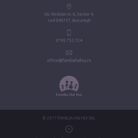
Str. Redutei nr. 6, Sector 4
cod 040757, București
0745 752 724
office@familiahaihui.ro
© 2017 FAMILIA HAI HUI SRL