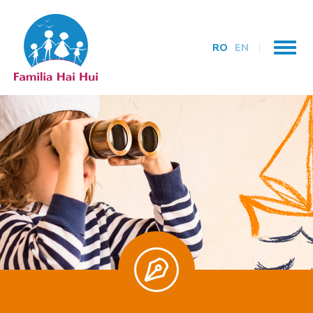
RO
EN