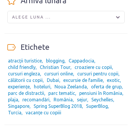
Arhivă lunară
ALEGE LUNA ...
Etichete
atracții turistice
blogging
Cappadocia
child friendly
Christian Tour
croaziere cu copii
cursuri engleza
cursuri online
cursuri pentru copii
călătorii cu copii
Dubai
excursie de familie
exotic
experiențe
hoteluri
Noua Zeelanda
oferta de grup
parc de distractii
parc tematic
pensiuni în România
plaja
recomandări
România
sejur
Seychelles
Singapore
Spring SuperBlog 2018
SuperBlog
Turcia
vacanțe cu copiii