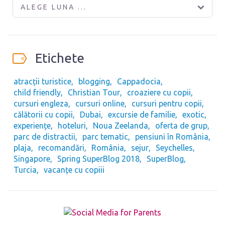
ALEGE LUNA ...
Etichete
atracții turistice
blogging
Cappadocia
child friendly
Christian Tour
croaziere cu copii
cursuri engleza
cursuri online
cursuri pentru copii
călătorii cu copii
Dubai
excursie de familie
exotic
experiențe
hoteluri
Noua Zeelanda
oferta de grup
parc de distractii
parc tematic
pensiuni în România
plaja
recomandări
România
sejur
Seychelles
Singapore
Spring SuperBlog 2018
SuperBlog
Turcia
vacanțe cu copiii