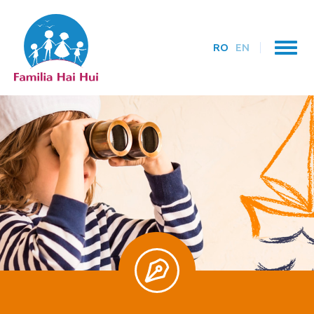
RO
EN