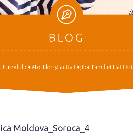
BLOG
Jurnalul călătoriilor şi activităţilor Familiei Hai Hui
ublica Moldova_Soroca_4