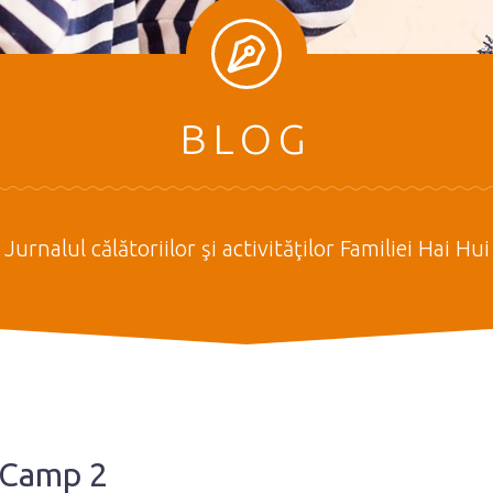
BLOG
Jurnalul călătoriilor şi activităţilor Familiei Hai Hui
 Camp 2