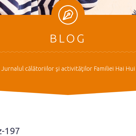
BLOG
Jurnalul călătoriilor şi activităţilor Familiei Hai Hui
z-197