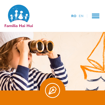
RO
EN