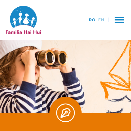
RO
EN