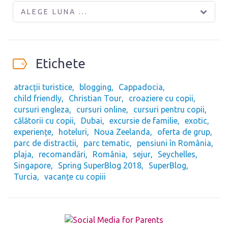
ALEGE LUNA ...
Etichete
atracții turistice
blogging
Cappadocia
child friendly
Christian Tour
croaziere cu copii
cursuri engleza
cursuri online
cursuri pentru copii
călătorii cu copii
Dubai
excursie de familie
exotic
experiențe
hoteluri
Noua Zeelanda
oferta de grup
parc de distractii
parc tematic
pensiuni în România
plaja
recomandări
România
sejur
Seychelles
Singapore
Spring SuperBlog 2018
SuperBlog
Turcia
vacanțe cu copiii