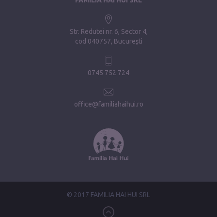
Str. Redutei nr. 6, Sector 4
cod 040757, București
0745 752 724
office@familiahaihui.ro
© 2017 FAMILIA HAI HUI SRL