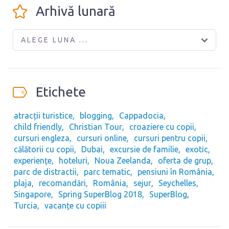
Arhivă lunară
ALEGE LUNA ...
Etichete
atracții turistice
blogging
Cappadocia
child friendly
Christian Tour
croaziere cu copii
cursuri engleza
cursuri online
cursuri pentru copii
călătorii cu copii
Dubai
excursie de familie
exotic
experiențe
hoteluri
Noua Zeelanda
oferta de grup
parc de distractii
parc tematic
pensiuni în România
plaja
recomandări
România
sejur
Seychelles
Singapore
Spring SuperBlog 2018
SuperBlog
Turcia
vacanțe cu copiii