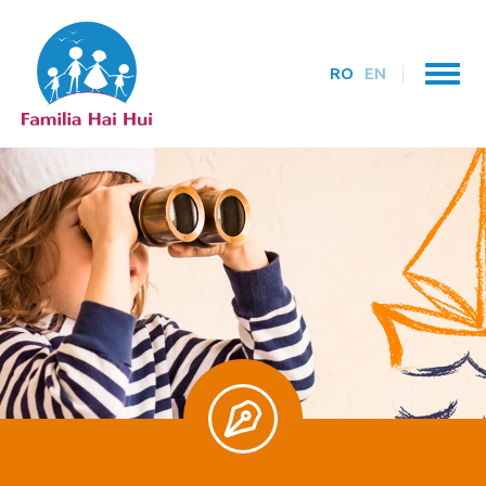
RO
EN