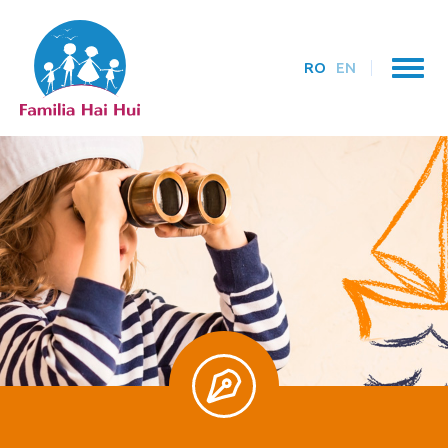
RO
EN