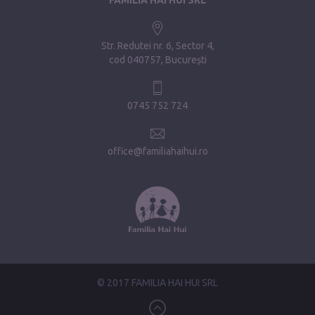
Str. Redutei nr. 6, Sector 4
cod 040757, București
0745 752 724
office@familiahaihui.ro
© 2017 FAMILIA HAI HUI SRL