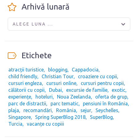
Arhivă lunară
ALEGE LUNA ...
Etichete
atracții turistice
blogging
Cappadocia
child friendly
Christian Tour
croaziere cu copii
cursuri engleza
cursuri online
cursuri pentru copii
călătorii cu copii
Dubai
excursie de familie
exotic
experiențe
hoteluri
Noua Zeelanda
oferta de grup
parc de distractii
parc tematic
pensiuni în România
plaja
recomandări
România
sejur
Seychelles
Singapore
Spring SuperBlog 2018
SuperBlog
Turcia
vacanțe cu copiii