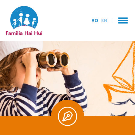
RO
EN