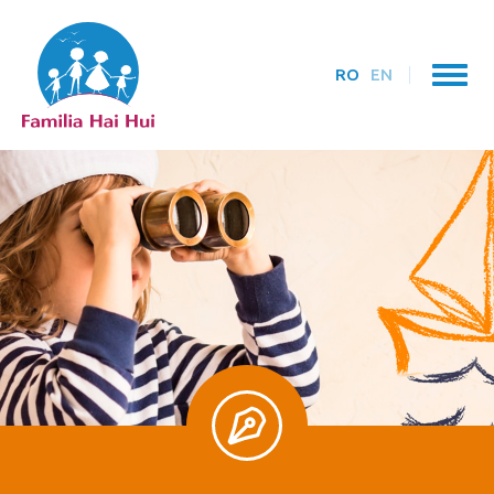
RO
EN