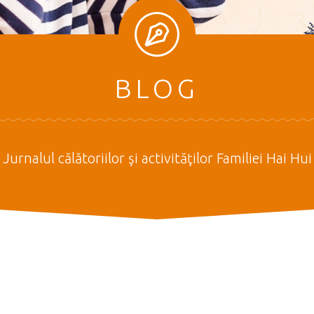
BLOG
Jurnalul călătoriilor şi activităţilor Familiei Hai Hui