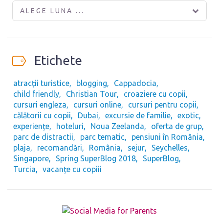
ALEGE LUNA ...
Etichete
atracții turistice
blogging
Cappadocia
child friendly
Christian Tour
croaziere cu copii
cursuri engleza
cursuri online
cursuri pentru copii
călătorii cu copii
Dubai
excursie de familie
exotic
experiențe
hoteluri
Noua Zeelanda
oferta de grup
parc de distractii
parc tematic
pensiuni în România
plaja
recomandări
România
sejur
Seychelles
Singapore
Spring SuperBlog 2018
SuperBlog
Turcia
vacanțe cu copiii