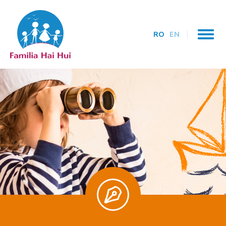
RO
EN